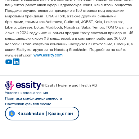
офис №32 050051, г.
пациентов, работников сферы здравоохранения, клиентов и общества.
Алматы, Казахстан
Продажи осуществляются примерно в 150 странах под ведущими
мировыми брендами TENA и Tork, а также другими сильными
брендами, такими как Actimove, Cutimed, JOBST, Knix, Leukoplast,
Libero, Libresse, Lotus, Modibodi, Nosotras, Saba, Tempo, TOM Organic и
Zewa. В 2024 году чистый объем продаж Essity составил примерно 146
млрд шведских крон (13 млрд евро), а в компании работало 36 000
человек. Штаб-квартира компании находится в Стокгольме, Швеция, а
акции Essity котируются на Nasdaq Stockholm. Подробнее на сайте
www.essity.com
www.essity.com
© Essity Hygiene and Health AB
Условия использования
Политика конфиденциальности
Настройки файлов cookie
Kazakhstan | Қазақстан