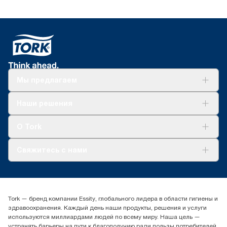
Мы предлагаем
Решения
Наши решения
Устойчивое развитие
Tork Clean Care
AD-a-Glance
О Tork
О нас
Свяжитесь с нами
Истории успеха
timur.ageyev@essity.com
(+7) 777 779 0095
Найдите дистрибьютора
Tork — бренд компании Essity, глобального лидера в области гигиены и
Контакты на рынках СНГ
здравоохранения. Каждый день наши продукты, решения и услуги
ООО «Эссити», Представительство в Казахстане Пр.
используются миллиардами людей по всему миру. Наша цель —
Достык, 210, 2 блок, 3 этаж,
устранять барьеры на пути к благополучию ради пользы потребителей,