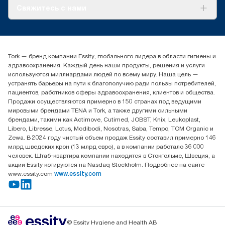
О нас
Свяжитесь с нами
Истории успеха
timur.ageyev@essity.com
(+7) 777 779 0095
Найдите дистрибьютора
Tork — бренд компании Essity, глобального лидера в области гигиены и
Контакты на рынках СНГ
здравоохранения. Каждый день наши продукты, решения и услуги
ООО «Эссити», Представительство в Казахстане Пр.
используются миллиардами людей по всему миру. Наша цель —
Достык, 210, 2 блок, 3 этаж,
устранять барьеры на пути к благополучию ради пользы потребителей,
офис №32 050051, г.
пациентов, работников сферы здравоохранения, клиентов и общества.
Алматы, Казахстан
Продажи осуществляются примерно в 150 странах под ведущими
мировыми брендами TENA и Tork, а также другими сильными
брендами, такими как Actimove, Cutimed, JOBST, Knix, Leukoplast,
Libero, Libresse, Lotus, Modibodi, Nosotras, Saba, Tempo, TOM Organic и
Zewa. В 2024 году чистый объем продаж Essity составил примерно 146
млрд шведских крон (13 млрд евро), а в компании работало 36 000
человек. Штаб-квартира компании находится в Стокгольме, Швеция, а
акции Essity котируются на Nasdaq Stockholm. Подробнее на сайте
www.essity.com
www.essity.com
© Essity Hygiene and Health AB