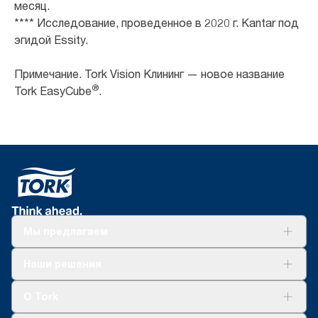
месяц.
**** Исследование, проведенное в 2020 г. Kantar под
эгидой Essity.
Примечание. Tork Vision Клининг — новое название
®
Tork EasyCube
.
Мы предлагаем
Решения
Наши решения
Устойчивое развитие
Tork Clean Care
AD-a-Glance
О Tork