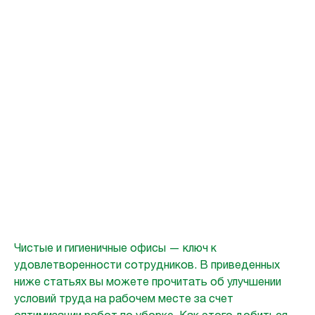
Задача по
организации
офисного
пространства
Важность чистой рабочей среды для благополучия сотрудников
Чистые и гигиеничные офисы — ключ к
удовлетворенности сотрудников. В приведенных
ниже статьях вы можете прочитать об улучшении
условий труда на рабочем месте за счет