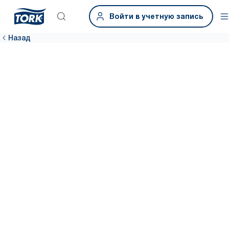
Войти в учетную запись
Назад
Аэропорты
Пассажиры довольны — прибыль выше. Чистые туалетные
комнаты важны для повышения удовлетворенности клиентов.
Средства обеспечения гигиены Tork для аэропортов в этом
помогут.