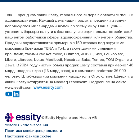
(+7) 777 779 0095
Найдите дистрибьютора
Tork — бренд компании Essity, глобального лидера в области гигиены и
Контакты на рынках СНГ
здравоохранения. Каждый день наши продукты, решения и услуги
ООО «Эссити», Представительство в Казахстане Пр.
используются миллиардами людей по всему миру. Наша цель —
Достык, 210, 2 блок, 3 этаж,
устранять барьеры на пути к благополучию ради пользы потребителей,
офис №32 050051, г.
пациентов, работников сферы здравоохранения, клиентов и общества.
Алматы, Казахстан
Продажи осуществляются примерно в 150 странах под ведущими
мировыми брендами TENA и Tork, а также другими сильными
брендами, такими как Actimove, Cutimed, JOBST, Knix, Leukoplast,
Libero, Libresse, Lotus, Modibodi, Nosotras, Saba, Tempo, TOM Organic и
Zewa. В 2024 году чистый объем продаж Essity составил примерно 146
млрд шведских крон (13 млрд евро), а в компании работало 36 000
человек. Штаб-квартира компании находится в Стокгольме, Швеция, а
акции Essity котируются на Nasdaq Stockholm. Подробнее на сайте
www.essity.com
www.essity.com
© Essity Hygiene and Health AB
Условия использования
Политика конфиденциальности
Настройки файлов cookie