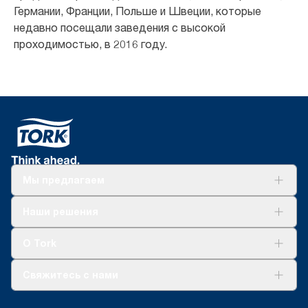
Германии, Франции, Польше и Швеции, которые
недавно посещали заведения с высокой
проходимостью, в 2016 году.
Мы предлагаем
Решения
Наши решения
Устойчивое развитие
Tork Clean Care
AD-a-Glance
О Tork
О нас
Свяжитесь с нами
Истории успеха
timur.ageyev@essity.com