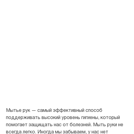
Пусть мытье рук
оставит
незабываемые
впечатления
Гигиена важна для всех. Хорошая гигиена означает, что мы здоровы
и не болеем.
Мытье рук — самый эффективный способ
поддерживать высокий уровень гигиены, который
помогает защищать нас от болезней. Мыть руки не
всегда легко. Иногда мы забываем, у нас нет