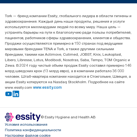
(+7) 777 779 0095
Найдите дистрибьютора
Tork — бренд компании Essity, глобального лидера в области гигиены и
Контакты на рынках СНГ
здравоохранения. Каждый день наши продукты, решения и услуги
ООО «Эссити», Представительство в Казахстане Пр.
используются миллиардами людей по всему миру. Наша цель —
Достык, 210, 2 блок, 3 этаж,
устранять барьеры на пути к благополучию ради пользы потребителей,
офис №32 050051, г.
пациентов, работников сферы здравоохранения, клиентов и общества.
Алматы, Казахстан
Продажи осуществляются примерно в 150 странах под ведущими
мировыми брендами TENA и Tork, а также другими сильными
брендами, такими как Actimove, Cutimed, JOBST, Knix, Leukoplast,
Libero, Libresse, Lotus, Modibodi, Nosotras, Saba, Tempo, TOM Organic и
Zewa. В 2024 году чистый объем продаж Essity составил примерно 146
млрд шведских крон (13 млрд евро), а в компании работало 36 000
человек. Штаб-квартира компании находится в Стокгольме, Швеция, а
акции Essity котируются на Nasdaq Stockholm. Подробнее на сайте
www.essity.com
www.essity.com
© Essity Hygiene and Health AB
Условия использования
Политика конфиденциальности
Настройки файлов cookie