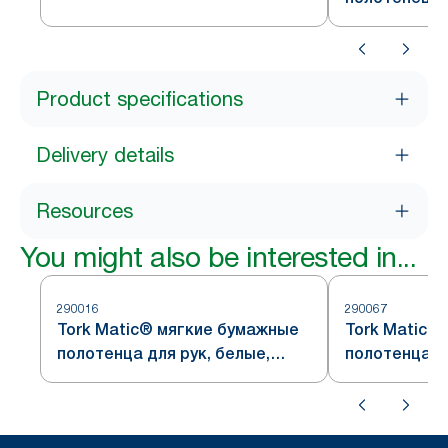
полотенец в рулоне,
белый, сист
нержавеющая сталь, система
H1
Product specifications
Delivery details
Resources
You might also be interested in...
290016
290067
Tork Matic® мягкие бумажные
Tork Matic®
полотенца для рук, белые,
полотенца дл
синий лиственный узор,
серый листв
система H1
система H1