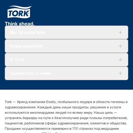
Мы предлагаем
Решения
Наши решения
Устойчивое развитие
Tork Clean Care
AD-a-Glance
О Tork
О нас
Свяжитесь с нами
Истории успеха
timur.ageyev@essity.com
(+7) 777 779 0095
Найдите дистрибьютора
Tork — бренд компании Essity, глобального лидера в области гигиены и
Контакты на рынках СНГ
здравоохранения. Каждый день наши продукты, решения и услуги
ООО «Эссити», Представительство в Казахстане Пр.
используются миллиардами людей по всему миру. Наша цель —
Достык, 210, 2 блок, 3 этаж,
устранять барьеры на пути к благополучию ради пользы потребителей,
офис №32 050051, г.
пациентов, работников сферы здравоохранения, клиентов и общества.
Алматы, Казахстан
Продажи осуществляются примерно в 150 странах под ведущими