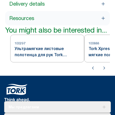
Delivery details
Resources
You might also be interested in...
100297
100888
Ультрамягкие листовые
Tork Xpress
полотенца для рук Tork
мягкие поло
Xpress® Premium сложения
сложения Mul
Multifold
Мы предлагаем