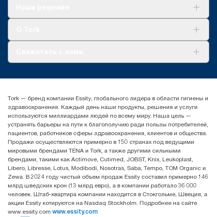
Решения
Наши решения
Устойчивое развитие
Tork Clean Care
AD-a-Glance
О Tork
О нас
Свяжитесь с нами
Истории успеха
timur.ageyev@essity.com
(+7) 777 779 0095
Найдите дистрибьютора
Tork — бренд компании Essity, глобального лидера в области гигиены и
Контакты на рынках СНГ
здравоохранения. Каждый день наши продукты, решения и услуги
ООО «Эссити», Представительство в Казахстане Пр.
используются миллиардами людей по всему миру. Наша цель —
Достык, 210, 2 блок, 3 этаж,
устранять барьеры на пути к благополучию ради пользы потребителей,
офис №32 050051, г.
пациентов, работников сферы здравоохранения, клиентов и общества.
Алматы, Казахстан
Продажи осуществляются примерно в 150 странах под ведущими
мировыми брендами TENA и Tork, а также другими сильными
брендами, такими как Actimove, Cutimed, JOBST, Knix, Leukoplast,
Libero, Libresse, Lotus, Modibodi, Nosotras, Saba, Tempo, TOM Organic и
Zewa. В 2024 году чистый объем продаж Essity составил примерно 146
млрд шведских крон (13 млрд евро), а в компании работало 36 000
человек. Штаб-квартира компании находится в Стокгольме, Швеция, а
акции Essity котируются на Nasdaq Stockholm. Подробнее на сайте
www.essity.com
www.essity.com