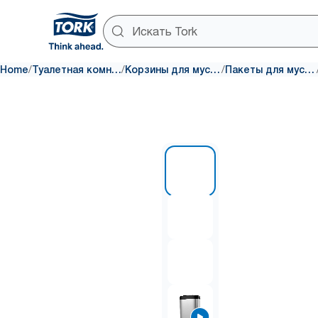
/
/
/
Home
Туалетная комната
Корзины для мусора
Пакеты для мусора
1 of 4