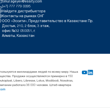
timur.ageyev@essity.com
(+7) 777 779 0095
Найдите дистрибьютора
Контакты на рынках СНГ
ООО «Эссити», Представительство в Казахстане Пр.
Достык, 210, 2 блок, 3 этаж,
офис №32 050051, г.
Алматы, Казахстан
используются миллиардами людей по всему миру. Наша
общества. Продажи осуществляются примерно в 150
last, Libero, Libresse, Lotus, Modibodi, Nosotras,
компании работало 36 000 человек. Штаб-квартира
.com