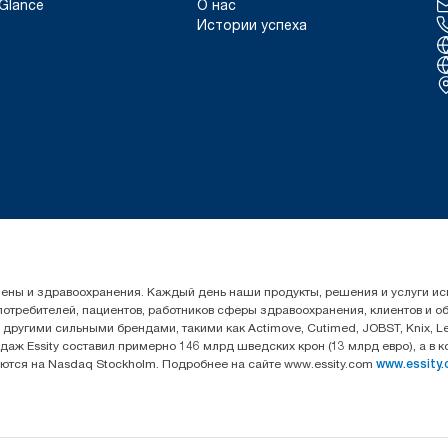
Glance
О нас
Истории успеха
гигиены и здравоохранения. Каждый день наши продукты, решения и услуги 
 потребителей, пациентов, работников сферы здравоохранения, клиентов и 
угими сильными брендами, такими как Actimove, Cutimed, JOBST, Knix, Leukop
даж Essity составил примерно 146 млрд шведских крон (13 млрд евро), а в 
уются на Nasdaq Stockholm. Подробнее на сайте www.essity.com
www.essity