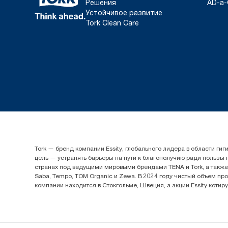
Решения
AD-a-
Устойчивое развитие
Tork Clean Care
Tork — бренд компании Essity, глобального лидера в области 
цель — устранять барьеры на пути к благополучию ради пользы
странах под ведущими мировыми брендами TENA и Tork, а также др
Saba, Tempo, TOM Organic и Zewa. В 2024 году чистый объем про
компании находится в Стокгольме, Швеция, а акции Essity котир