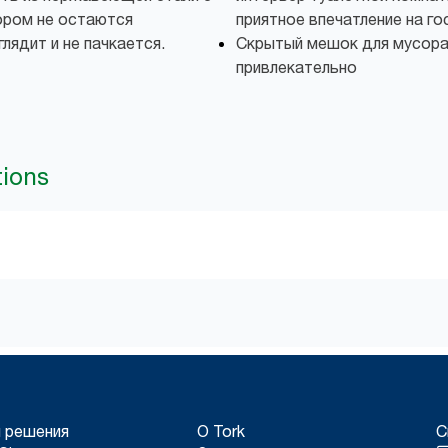
ором не остаются
приятное впечатление на го
лядит и не пачкается.
Скрытый мешок для мусора:
привлекательно
tions
 решения
О Tork
С