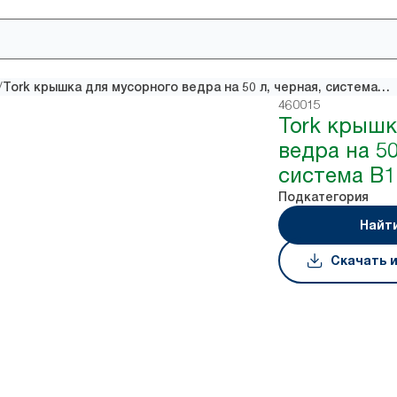
/
Tork крышка для мусорного ведра на 50 л, черная, система B1
460015
Tork крышк
ведра на 50
система B1
Подкатегория
Найт
Скачать 