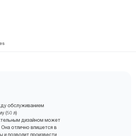
es
жду обслуживанием
 (50 л)
кательным дизайном может
 Она отлично впишется в
ы и позволит произвести