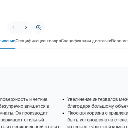
писание
Спецификации товара
Спецификации доставки
Resourc
 поверхность и четкие
Увеличение интервалов ме
безупречно впишется в
благодаря большому объему
мнаты. Он производит
Плоская корзина с привле
дчеркивает стильный
быть установлена на стене.
сть из нержавеющей стали с
интерьер туалетной комнат