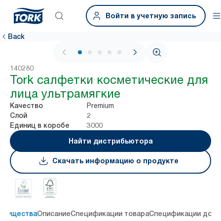
Войти в учетную запись
Back
1 / 5
140280
Tork салфетки косметические для
лица ультрамягкие
Premium
Качество
2
Слой
3000
Единиц в коробе
Найти дистрибьютора
Скачать информацию о продукте
имущества
Описание
Спецификации товара
Спецификации дост