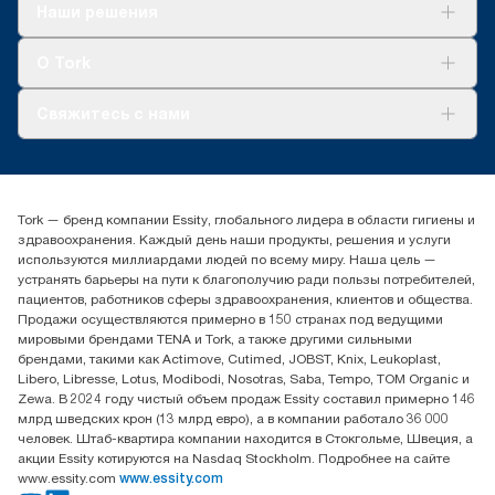
Решения
Наши решения
Устойчивое развитие
Tork Clean Care
AD-a-Glance
О Tork
О нас
Свяжитесь с нами
Истории успеха
timur.ageyev@essity.com
(+7) 777 779 0095
Найдите дистрибьютора
Tork — бренд компании Essity, глобального лидера в области гигиены и
Контакты на рынках СНГ
здравоохранения. Каждый день наши продукты, решения и услуги
ООО «Эссити», Представительство в Казахстане Пр.
используются миллиардами людей по всему миру. Наша цель —
Достык, 210, 2 блок, 3 этаж,
устранять барьеры на пути к благополучию ради пользы потребителей,
офис №32 050051, г.
пациентов, работников сферы здравоохранения, клиентов и общества.
Алматы, Казахстан
Продажи осуществляются примерно в 150 странах под ведущими
мировыми брендами TENA и Tork, а также другими сильными
брендами, такими как Actimove, Cutimed, JOBST, Knix, Leukoplast,
Libero, Libresse, Lotus, Modibodi, Nosotras, Saba, Tempo, TOM Organic и
Zewa. В 2024 году чистый объем продаж Essity составил примерно 146
млрд шведских крон (13 млрд евро), а в компании работало 36 000
человек. Штаб-квартира компании находится в Стокгольме, Швеция, а
акции Essity котируются на Nasdaq Stockholm. Подробнее на сайте
www.essity.com
www.essity.com