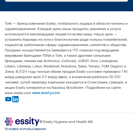
timur.ageyev@essity.com
(+7) 777 779 0095
Найдите дистрибьютора
Tork — бренд компании Essity, глобального лидера в области гигиены и
Контакты на рынках СНГ
здравоохранения. Каждый день наши продукты, решения и услуги
ООО «Эссити», Представительство в Казахстане Пр.
используются миллиардами людей по всему миру. Наша цель —
Достык, 210, 2 блок, 3 этаж,
устранять барьеры на пути к благополучию ради пользы потребителей,
офис №32 050051, г.
пациентов, работников сферы здравоохранения, клиентов и общества.
Алматы, Казахстан
Продажи осуществляются примерно в 150 странах под ведущими
мировыми брендами TENA и Tork, а также другими сильными
брендами, такими как Actimove, Cutimed, JOBST, Knix, Leukoplast,
Libero, Libresse, Lotus, Modibodi, Nosotras, Saba, Tempo, TOM Organic и
Zewa. В 2024 году чистый объем продаж Essity составил примерно 146
млрд шведских крон (13 млрд евро), а в компании работало 36 000
человек. Штаб-квартира компании находится в Стокгольме, Швеция, а
акции Essity котируются на Nasdaq Stockholm. Подробнее на сайте
www.essity.com
www.essity.com
© Essity Hygiene and Health AB
Условия использования