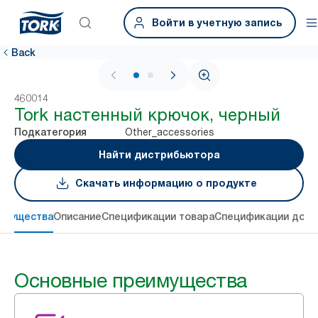
Войти в учетную запись
Back
1 / 2
460014
Tork настенный крючок, черный
Other_accessories
Подкатегория
Найти дистрибьютора
Скачать информацию о продукте
имущества
Описание
Спецификации товара
Спецификации дост
Основные преимущества