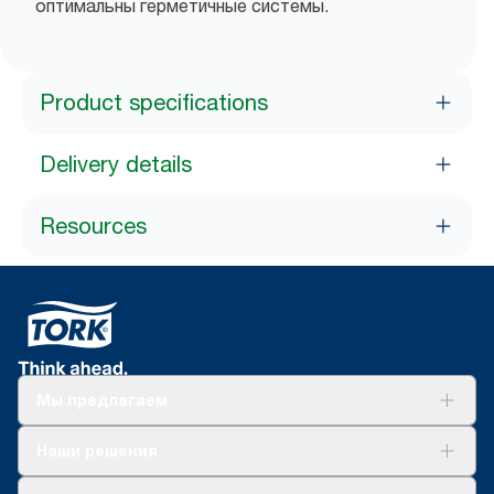
оптимальны герметичные системы.
Product specifications
Delivery details
Resources
Мы предлагаем
Решения
Наши решения
Устойчивое развитие
Tork Clean Care