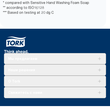
* compared with Sensitive Hand Washing Foam Soap
** according to ISO16128
*** Based on testing at 20 dg C
Мы предлагаем
Решения
Наши решения
Устойчивое развитие
Tork Clean Care
AD-a-Glance
О Tork
О нас
Свяжитесь с нами
Истории успеха
timur.ageyev@essity.com
(+7) 777 779 0095