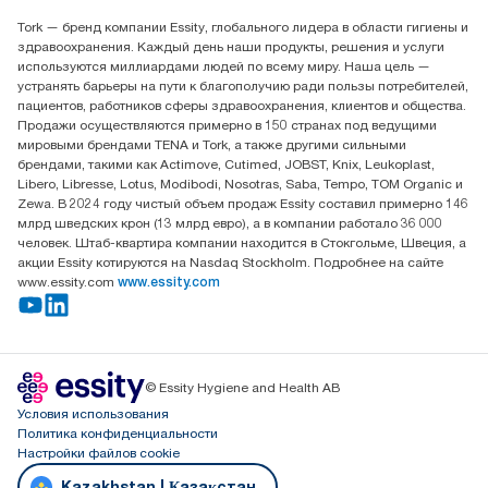
Найдите дистрибьютора
Tork — бренд компании Essity, глобального лидера в области гигиены и
Контакты на рынках СНГ
здравоохранения. Каждый день наши продукты, решения и услуги
ООО «Эссити», Представительство в Казахстане Пр.
используются миллиардами людей по всему миру. Наша цель —
Достык, 210, 2 блок, 3 этаж,
устранять барьеры на пути к благополучию ради пользы потребителей,
офис №32 050051, г.
пациентов, работников сферы здравоохранения, клиентов и общества.
Алматы, Казахстан
Продажи осуществляются примерно в 150 странах под ведущими
мировыми брендами TENA и Tork, а также другими сильными
брендами, такими как Actimove, Cutimed, JOBST, Knix, Leukoplast,
Libero, Libresse, Lotus, Modibodi, Nosotras, Saba, Tempo, TOM Organic и
Zewa. В 2024 году чистый объем продаж Essity составил примерно 146
млрд шведских крон (13 млрд евро), а в компании работало 36 000
человек. Штаб-квартира компании находится в Стокгольме, Швеция, а
акции Essity котируются на Nasdaq Stockholm. Подробнее на сайте
www.essity.com
www.essity.com
© Essity Hygiene and Health AB
Условия использования
Политика конфиденциальности
Настройки файлов cookie
Kazakhstan | Қазақстан