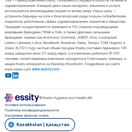
Tork — бренд компании Essity, глобального лидера в области гигиены и
Контакты на рынках СНГ
здравоохранения. Каждый день наши продукты, решения и услуги
ООО «Эссити», Представительство в Казахстане Пр.
используются миллиардами людей по всему миру. Наша цель —
Достык, 210, 2 блок, 3 этаж,
устранять барьеры на пути к благополучию ради пользы потребителей,
офис №32 050051, г.
пациентов, работников сферы здравоохранения, клиентов и общества.
Алматы, Казахстан
Продажи осуществляются примерно в 150 странах под ведущими
мировыми брендами TENA и Tork, а также другими сильными
брендами, такими как Actimove, Cutimed, JOBST, Knix, Leukoplast,
Libero, Libresse, Lotus, Modibodi, Nosotras, Saba, Tempo, TOM Organic и
Zewa. В 2024 году чистый объем продаж Essity составил примерно 146
млрд шведских крон (13 млрд евро), а в компании работало 36 000
человек. Штаб-квартира компании находится в Стокгольме, Швеция, а
акции Essity котируются на Nasdaq Stockholm. Подробнее на сайте
www.essity.com
www.essity.com
© Essity Hygiene and Health AB
Условия использования
Политика конфиденциальности
Настройки файлов cookie
Kazakhstan | Қазақстан