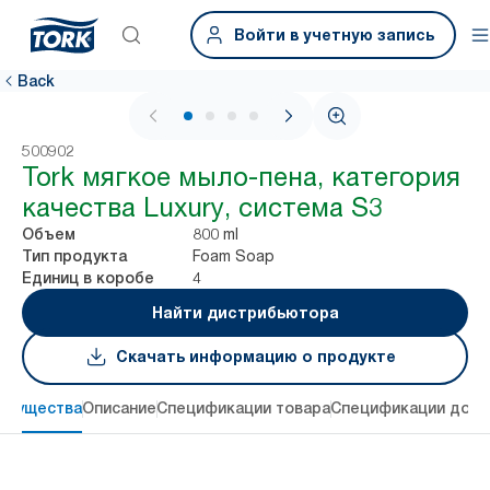
Войти в учетную запись
Back
1 / 4
500902
Tork мягкое мыло-пена, категория
качества Luxury, система S3
800 ml
Объем
Foam Soap
Тип продукта
4
Единиц в коробе
Найти дистрибьютора
Скачать информацию о продукте
имущества
Описание
Спецификации товара
Спецификации дост