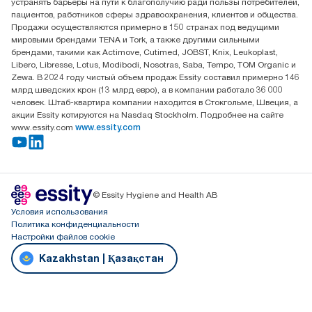
устранять барьеры на пути к благополучию ради пользы потребителей,
офис №32 050051, г.
пациентов, работников сферы здравоохранения, клиентов и общества.
Алматы, Казахстан
Продажи осуществляются примерно в 150 странах под ведущими
мировыми брендами TENA и Tork, а также другими сильными
брендами, такими как Actimove, Cutimed, JOBST, Knix, Leukoplast,
Libero, Libresse, Lotus, Modibodi, Nosotras, Saba, Tempo, TOM Organic и
Zewa. В 2024 году чистый объем продаж Essity составил примерно 146
млрд шведских крон (13 млрд евро), а в компании работало 36 000
человек. Штаб-квартира компании находится в Стокгольме, Швеция, а
акции Essity котируются на Nasdaq Stockholm. Подробнее на сайте
www.essity.com
www.essity.com
© Essity Hygiene and Health AB
Условия использования
Политика конфиденциальности
Настройки файлов cookie
Kazakhstan | Қазақстан