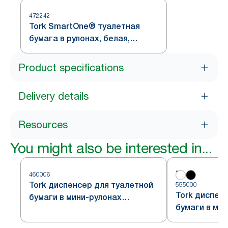
472242
Tork SmartOne® туалетная
бумага в рулонах, белая,
система T8
Product specifications
Delivery details
Resources
You might also be interested in...
460006
Tork диспенсер для туалетной
555000
Tork диспен
бумаги в мини-рулонах
бумаги в ми
формата Jumbo, стальной,
формата Jum
система T2