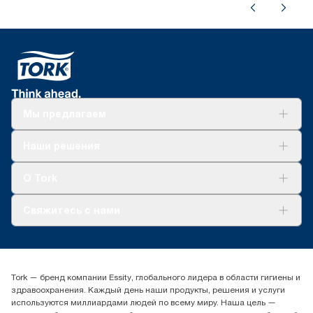
система T2
Мы предлагаем
Решения
Наши решения
Устойчивое развитие
Tork Clean Care
AD-a-Glance
О Tork
О нас
Свяжитесь с нами
Истории успеха
timur.ageyev@essity.com
(+7) 777 779 0095
Найдите дистрибьютора
Tork — бренд компании Essity, глобального лидера в области гигиены и
Контакты на рынках СНГ
здравоохранения. Каждый день наши продукты, решения и услуги
ООО «Эссити», Представительство в Казахстане Пр.
используются миллиардами людей по всему миру. Наша цель —
Достык, 210, 2 блок, 3 этаж,