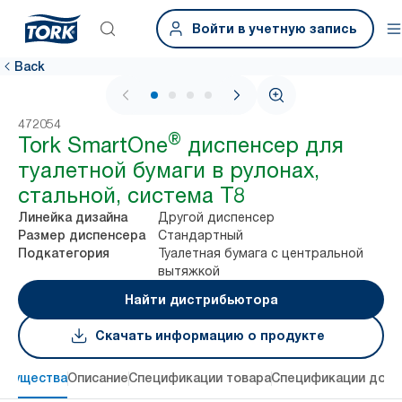
Войти в учетную запись
Back
1 / 4
472054
®
Tork SmartOne
диспенсер для
туалетной бумаги в рулонах,
стальной, система T8
Другой диспенсер
Линейка дизайна
Стандартный
Размер диспенсера
Туалетная бумага с центральной
Подкатегория
вытяжкой
Найти дистрибьютора
Скачать информацию о продукте
имущества
Описание
Спецификации товара
Спецификации дост