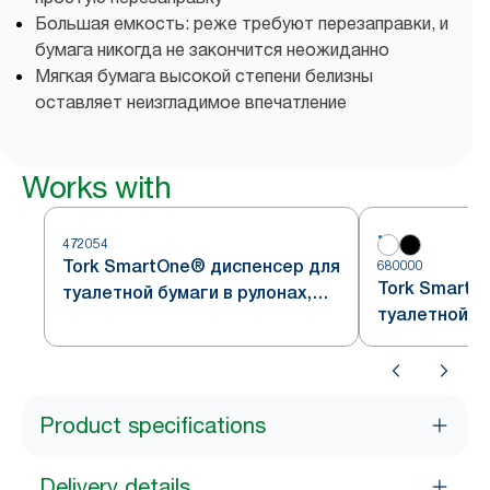
Большая емкость: реже требуют перезаправки, и
бумага никогда не закончится неожиданно
Мягкая бумага высокой степени белизны
оставляет неизгладимое впечатление
Works with
472054
Tork SmartOne® диспенсер для
680000
Tork SmartO
туалетной бумаги в рулонах,
туалетной бу
стальной, система T8
белый, сист
Product specifications
Delivery details