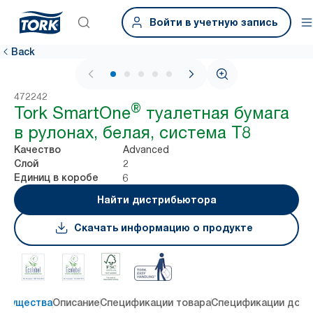
Войти в учетную запись
Back
1 / 6
472242
®
Tork SmartOne
туалетная бумага
в рулонах, белая, система T8
Advanced
Качество
2
Слой
6
Единиц в коробе
Найти дистрибьютора
Скачать информацию о продукте
имущества
Описание
Спецификации товара
Спецификации дост