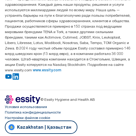
Контакты на рынках СНГ
здравоохранения. Каждый день наши продукты, решения и услуги
ООО «Эссити», Представительство в Казахстане Пр.
используются миллиардами людей по всему миру. Наша цель —
Достык, 210, 2 блок, 3 этаж,
устранять барьеры на пути к благополучию ради пользы потребителей,
офис №32 050051, г.
пациентов, работников сферы здравоохранения, клиентов и общества.
Алматы, Казахстан
Продажи осуществляются примерно в 150 странах под ведущими
мировыми брендами TENA и Tork, а также другими сильными
брендами, такими как Actimove, Cutimed, JOBST, Knix, Leukoplast,
Libero, Libresse, Lotus, Modibodi, Nosotras, Saba, Tempo, TOM Organic и
Zewa. В 2024 году чистый объем продаж Essity составил примерно 146
млрд шведских крон (13 млрд евро), а в компании работало 36 000
человек. Штаб-квартира компании находится в Стокгольме, Швеция, а
акции Essity котируются на Nasdaq Stockholm. Подробнее на сайте
www.essity.com
www.essity.com
© Essity Hygiene and Health AB
Условия использования
Политика конфиденциальности
Настройки файлов cookie
Kazakhstan | Қазақстан