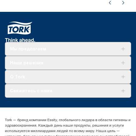
система T2
Мы предлагаем
Решения
Наши решения
Устойчивое развитие
Tork Clean Care
AD-a-Glance
О Tork
О нас
Свяжитесь с нами
Истории успеха
timur.ageyev@essity.com
(+7) 777 779 0095
Найдите дистрибьютора
Tork — бренд компании Essity, глобального лидера в области гигиены и
Контакты на рынках СНГ
здравоохранения. Каждый день наши продукты, решения и услуги
ООО «Эссити», Представительство в Казахстане Пр.
используются миллиардами людей по всему миру. Наша цель —
Достык, 210, 2 блок, 3 этаж,