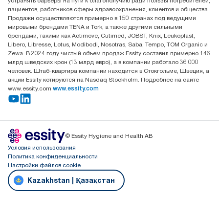
устранять барьеры на пути к благополучию ради пользы потребителей,
офис №32 050051, г.
пациентов, работников сферы здравоохранения, клиентов и общества.
Алматы, Казахстан
Продажи осуществляются примерно в 150 странах под ведущими
мировыми брендами TENA и Tork, а также другими сильными
брендами, такими как Actimove, Cutimed, JOBST, Knix, Leukoplast,
Libero, Libresse, Lotus, Modibodi, Nosotras, Saba, Tempo, TOM Organic и
Zewa. В 2024 году чистый объем продаж Essity составил примерно 146
млрд шведских крон (13 млрд евро), а в компании работало 36 000
человек. Штаб-квартира компании находится в Стокгольме, Швеция, а
акции Essity котируются на Nasdaq Stockholm. Подробнее на сайте
www.essity.com
www.essity.com
© Essity Hygiene and Health AB
Условия использования
Политика конфиденциальности
Настройки файлов cookie
Kazakhstan | Қазақстан