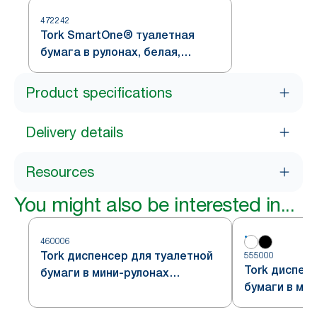
472242
Tork SmartOne® туалетная
бумага в рулонах, белая,
система T8
Product specifications
Delivery details
Resources
You might also be interested in...
460006
Tork диспенсер для туалетной
555000
Tork диспен
бумаги в мини-рулонах
бумаги в ми
формата Jumbo, стальной,
формата Jum
система T2