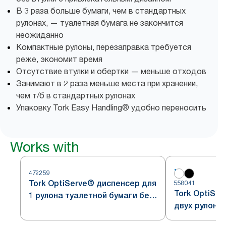
В 3 раза больше бумаги, чем в стандартных
рулонах, — туалетная бумага не закончится
неожиданно
Компактные рулоны, перезаправка требуется
реже, экономит время
Отсутствие втулки и обертки — меньше отходов
Занимают в 2 раза меньше места при хранении,
чем т/б в стандартных рулонах
Упаковку Tork Easy Handling® удобно переносить
Works with
472259
Tork OptiServe® диспенсер для
558041
Tork OptiSe
1 рулона туалетной бумаги без
двух рулоно
втулки
без втулки