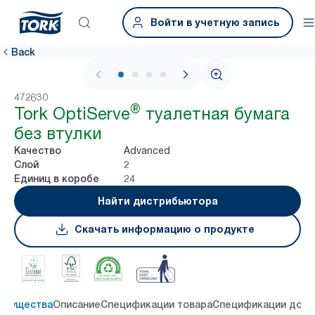
Войти в учетную запись
Back
1 / 4
472630
®
Tork OptiServe
туалетная бумага
без втулки
Advanced
Качество
2
Слой
24
Единиц в коробе
Найти дистрибьютора
Скачать информацию о продукте
имущества
Описание
Спецификации товара
Спецификации дост