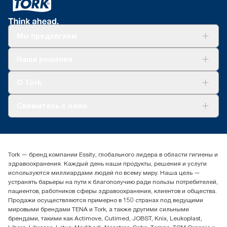
Мы предлагаем
Решения
Наши решения
Устойчивое развитие
Tork Clean Care
AD-a-Glance
О Tork
О нас
Свяжитесь с нами
Истории успеха
timur.ageyev@essity.com
(+7) 777 779 0095
Найдите дистрибьютора
Tork — бренд компании Essity, глобального лидера в области гигиены и
Контакты на рынках СНГ
здравоохранения. Каждый день наши продукты, решения и услуги
ООО «Эссити», Представительство в Казахстане Пр.
используются миллиардами людей по всему миру. Наша цель —
Достык, 210, 2 блок, 3 этаж,
устранять барьеры на пути к благополучию ради пользы потребителей,
офис №32 050051, г.
пациентов, работников сферы здравоохранения, клиентов и общества.
Алматы, Казахстан
Продажи осуществляются примерно в 150 странах под ведущими
мировыми брендами TENA и Tork, а также другими сильными
брендами, такими как Actimove, Cutimed, JOBST, Knix, Leukoplast,