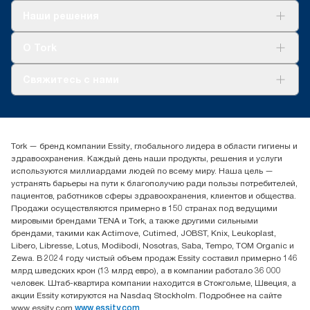
Решения
Наши решения
Устойчивое развитие
Tork Clean Care
AD-a-Glance
О Tork
О нас
Свяжитесь с нами
Истории успеха
timur.ageyev@essity.com
(+7) 777 779 0095
Найдите дистрибьютора
Tork — бренд компании Essity, глобального лидера в области гигиены и
Контакты на рынках СНГ
здравоохранения. Каждый день наши продукты, решения и услуги
ООО «Эссити», Представительство в Казахстане Пр.
используются миллиардами людей по всему миру. Наша цель —
Достык, 210, 2 блок, 3 этаж,
устранять барьеры на пути к благополучию ради пользы потребителей,
офис №32 050051, г.
пациентов, работников сферы здравоохранения, клиентов и общества.
Алматы, Казахстан
Продажи осуществляются примерно в 150 странах под ведущими
мировыми брендами TENA и Tork, а также другими сильными
брендами, такими как Actimove, Cutimed, JOBST, Knix, Leukoplast,
Libero, Libresse, Lotus, Modibodi, Nosotras, Saba, Tempo, TOM Organic и
Zewa. В 2024 году чистый объем продаж Essity составил примерно 146
млрд шведских крон (13 млрд евро), а в компании работало 36 000
человек. Штаб-квартира компании находится в Стокгольме, Швеция, а
акции Essity котируются на Nasdaq Stockholm. Подробнее на сайте
www.essity.com
www.essity.com