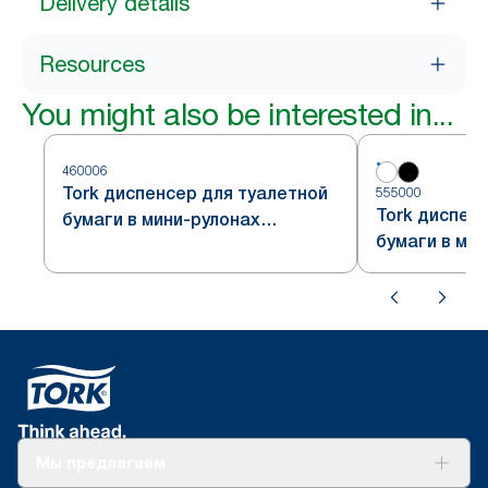
Delivery details
Resources
You might also be interested in...
460006
Tork диспенсер для туалетной
555000
Tork диспен
бумаги в мини-рулонах
бумаги в ми
формата Jumbo, стальной,
формата Jum
система T2
система T2
Мы предлагаем