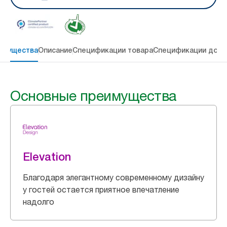
имущества
Описание
Спецификации товара
Спецификации дост
Основные преимущества
Elevation
Благодаря элегантному современному дизайну
у гостей остается приятное впечатление
надолго