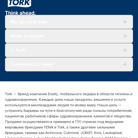
Мы предлагаем
Решения
Наши решения
Устойчивое развитие
Tork Clean Care
AD-a-Glance
О Tork
О нас
Свяжитесь с нами
Истории успеха
timur.ageyev@essity.com
(+7) 777 779 0095
Найдите дистрибьютора
Tork — бренд компании Essity, глобального лидера в области гигиены и
Контакты на рынках СНГ
здравоохранения. Каждый день наши продукты, решения и услуги
ООО «Эссити», Представительство в Казахстане Пр.
используются миллиардами людей по всему миру. Наша цель —
Достык, 210, 2 блок, 3 этаж,
устранять барьеры на пути к благополучию ради пользы потребителей,
офис №32 050051, г.
пациентов, работников сферы здравоохранения, клиентов и общества.
Алматы, Казахстан
Продажи осуществляются примерно в 150 странах под ведущими
мировыми брендами TENA и Tork, а также другими сильными
брендами, такими как Actimove, Cutimed, JOBST, Knix, Leukoplast,