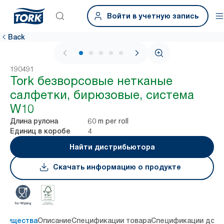
Войти в учетную запись
Back
1 / 6
190491
Tork безворсовые нетканые
салфетки, бирюзовые, система
W10
60 m per roll
Длина рулона
4
Единиц в коробе
Найти дистрибьютора
Скачать информацию о продукте
имущества
Описание
Спецификации товара
Спецификации дост