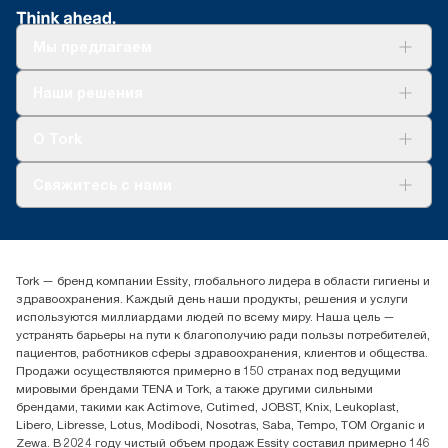
Мы предлагаем
Решения
Наши решения
Устойчивое развитие
Tork Clean Care
AD-a-Glance
О Tork
О нас
Свяжитесь с нами
Истории успеха
timur.ageyev@essity.com
(+7) 777 779 0095
Найдите дистрибьютора
Tork — бренд компании Essity, глобального лидера в области гигиены и
Контакты на рынках СНГ
здравоохранения. Каждый день наши продукты, решения и услуги
ООО «Эссити», Представительство в Казахстане Пр.
используются миллиардами людей по всему миру. Наша цель —
Достык, 210, 2 блок, 3 этаж,
устранять барьеры на пути к благополучию ради пользы потребителей,
офис №32 050051, г.
пациентов, работников сферы здравоохранения, клиентов и общества.
Алматы, Казахстан
Продажи осуществляются примерно в 150 странах под ведущими
мировыми брендами TENA и Tork, а также другими сильными
брендами, такими как Actimove, Cutimed, JOBST, Knix, Leukoplast,
Libero, Libresse, Lotus, Modibodi, Nosotras, Saba, Tempo, TOM Organic и
Zewa. В 2024 году чистый объем продаж Essity составил примерно 146