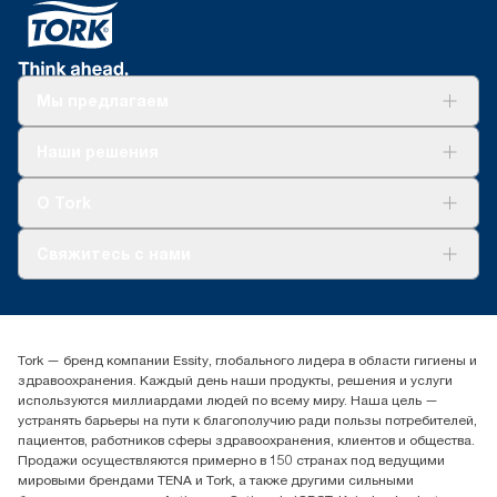
Мы предлагаем
Решения
Наши решения
Устойчивое развитие
Tork Clean Care
AD-a-Glance
О Tork
О нас
Свяжитесь с нами
Истории успеха
timur.ageyev@essity.com
(+7) 777 779 0095
Найдите дистрибьютора
Tork — бренд компании Essity, глобального лидера в области гигиены и
Контакты на рынках СНГ
здравоохранения. Каждый день наши продукты, решения и услуги
ООО «Эссити», Представительство в Казахстане Пр.
используются миллиардами людей по всему миру. Наша цель —
Достык, 210, 2 блок, 3 этаж,
устранять барьеры на пути к благополучию ради пользы потребителей,
офис №32 050051, г.
пациентов, работников сферы здравоохранения, клиентов и общества.
Алматы, Казахстан
Продажи осуществляются примерно в 150 странах под ведущими
мировыми брендами TENA и Tork, а также другими сильными