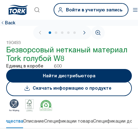
Войти в учетную запись
Back
1 / 5
190493
Безворсовый нетканый материал
Tork голубой W8
600
Единиц в коробе
Найти дистрибьютора
Скачать информацию о продукте
имущества
Описание
Спецификации товара
Спецификации дост