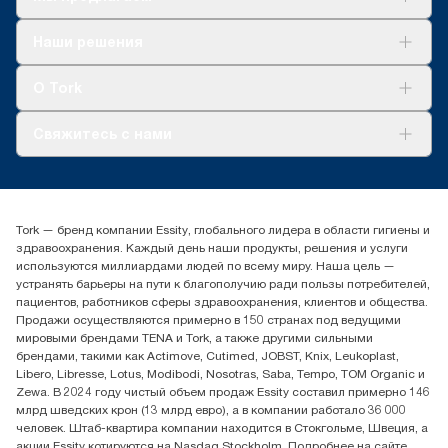
Решения
Наши решения
Устойчивое развитие
Tork Clean Care
AD-a-Glance
О Tork
О нас
Свяжитесь с нами
Истории успеха
timur.ageyev@essity.com
(+7) 777 779 0095
Найдите дистрибьютора
Tork — бренд компании Essity, глобального лидера в области гигиены и
Контакты на рынках СНГ
здравоохранения. Каждый день наши продукты, решения и услуги
ООО «Эссити», Представительство в Казахстане Пр.
используются миллиардами людей по всему миру. Наша цель —
Достык, 210, 2 блок, 3 этаж,
устранять барьеры на пути к благополучию ради пользы потребителей,
офис №32 050051, г.
пациентов, работников сферы здравоохранения, клиентов и общества.
Алматы, Казахстан
Продажи осуществляются примерно в 150 странах под ведущими
мировыми брендами TENA и Tork, а также другими сильными
брендами, такими как Actimove, Cutimed, JOBST, Knix, Leukoplast,
Libero, Libresse, Lotus, Modibodi, Nosotras, Saba, Tempo, TOM Organic и
Zewa. В 2024 году чистый объем продаж Essity составил примерно 146
млрд шведских крон (13 млрд евро), а в компании работало 36 000
человек. Штаб-квартира компании находится в Стокгольме, Швеция, а
акции Essity котируются на Nasdaq Stockholm. Подробнее на сайте