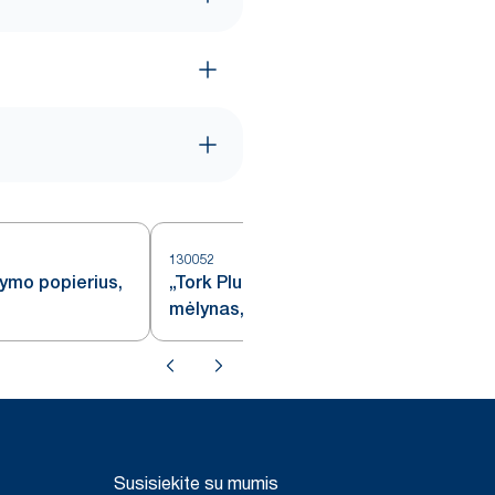
130052
1
tymo popierius,
„Tork Plus“ šluostymo popierius,
mėlynas, W1/2
Susisiekite su mumis