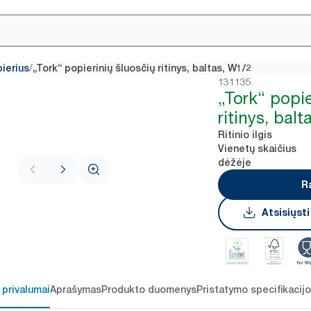
/
ierius
„Tork“ popierinių šluosčių ritinys, baltas, W1/2
131135
„Tork“ popie
ritinys, bal
Ritinio ilgis
Vienetų skaičius
dėžėje
R
Atsisiųst
 privalumai
Aprašymas
Produkto duomenys
Pristatymo specifikacij