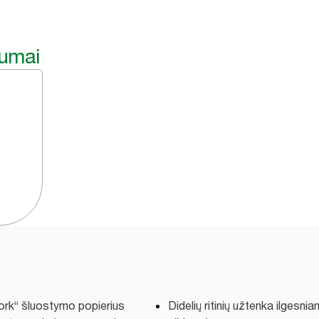
lumai
Tork“ šluostymo popierius
Didelių ritinių užtenka ilgesnia