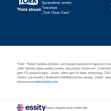
Sprendimai verslui
Tvarumas
„Tork Clean Care“
"Tork", "Essity" prekės ženklas – pirmaujanti pasaulinė higienos ir 
„Tork“ bei kitų stiprių prekių ženklų, pavyzdžiui, Actimove“ „Cutimed
apie 150 pasaulio šalių. „Essity“ dirba apie 36 tūkst. darbuotojų. 
„Essity“ yra įtraukta į Stokholmo NASDAQ biržos sąrašą. „Essity“ sten
informacijos
www.essity.com
Essity Hygiene and Health AB