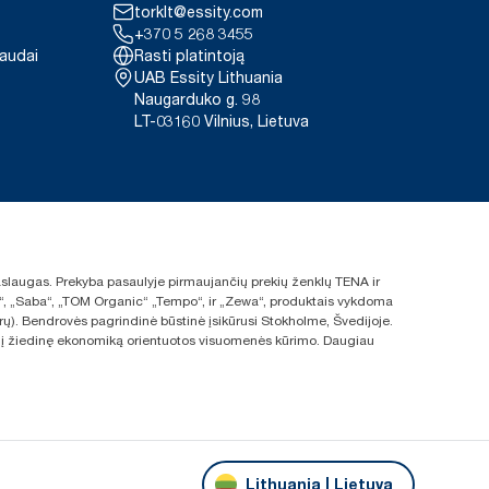
torklt@essity.com
+370 5 268 3455
paudai
Rasti platintoją
UAB Essity Lithuania
Naugarduko g. 98
LT-03160 Vilnius, Lietuva
 paslaugas. Prekyba pasaulyje pirmaujančių prekių ženklų TENA ir
ras“, „Saba“, „TOM Organic“ „Tempo“, ir „Zewa“, produktais vykdoma
rų). Bendrovės pagrindinė būstinė įsikūrusi Stokholme, Švedijoje.
s ir į žiedinę ekonomiką orientuotos visuomenės kūrimo. Daugiau
Lithuania | Lietuva