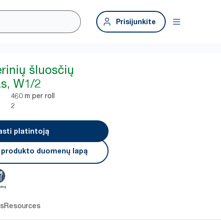
Prisijunkite
rinių šluosčių
tas, W1/2
460 m per roll
2
asti platintoją
i produkto duomenų lapą
os
Resources