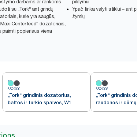
luostymo darbams ar rankoms
pildymui
udoti su „Tork“ ant grindų
Ypač tinka valyti stiklui – ant 
toriais, kurie yra saugūs,
žymių
rk Maxi Centerfeed“ dozatoriais,
au paimti popieriaus viena
652000
652008
„Tork“ grindinis dozatorius,
„Tork“ grindinis d
baltos ir turkio spalvos, W1
raudonos ir dūmų
tions