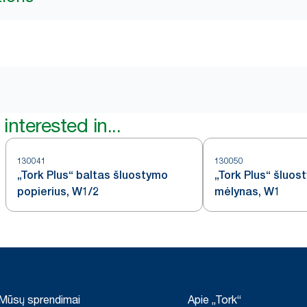
interested in...
130041
130050
„Tork Plus“ baltas šluostymo
„Tork Plus“ šluos
popierius, W1/2
mėlynas, W1
Mūsų sprendimai
Apie „Tork“