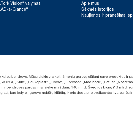
„Tork Vision“ valymas
Apie mus
„AD-a-Glance“
Sėkmės istorijos
Naujienos ir pranešimai s
sveikatos bendrovė. Mūsų siekis yra kelti žmonių gerovę siūlant savo produktus ir
“, JOBST, „Knix“, „Leukoplast“, „Libero“, „Libresse“, „Modibodi“, „Lotus“, „Nosot
2024 m. bendrovės pardavimai siekė maždaug 146 mlrd. Švedijos kronų (13 mlrd. eu
giasi, kad kelyje į gerovę nebūtų kliūčių, ir prisideda prie sveikesnės, tvaresnė