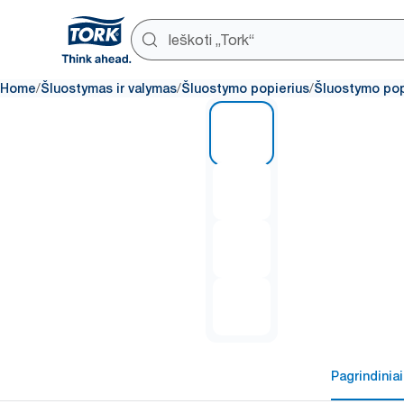
/
/
/
Home
Šluostymas ir valymas
Šluostymo popierius
Šluostymo pop
1 of 4
Pagrindiniai