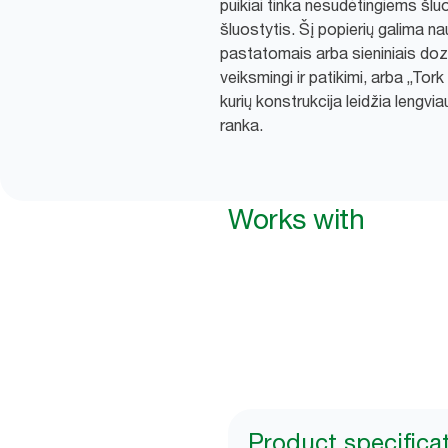
puikiai tinka nesudėtingiems š
šluostytis. Šį popierių galima na
pastatomais arba sieniniais doza
veiksmingi ir patikimi, arba „To
kurių konstrukcija leidžia lengvi
ranka.
Works with
Product specifica