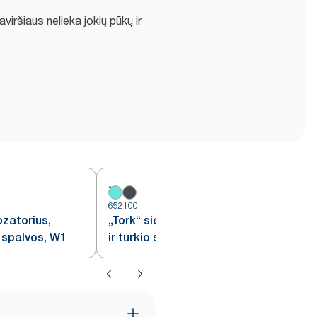
paviršiaus nelieka jokių pūkų ir
652100
6
ozatorius,
„Tork“ sieninis dozatorius, baltos
 spalvos, W1
ir turkio spalvos, W1