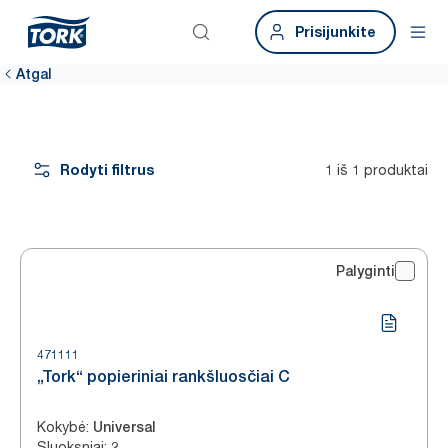
Prisijunkite
Atgal
Rodyti filtrus
1 iš 1 produktai
Palyginti
471111
„Tork“ popieriniai rankšluosčiai C
Kokybė
:
Universal
Sluoksniai
:
2