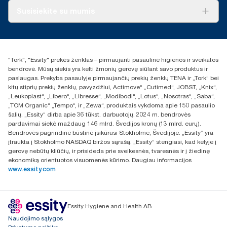
Apie mus
Susisiekite su mumis
Sėkmės istorijos
Naujienos ir pranešimai spaudai
torklt@essity.com
+370 5 268 3455
Rasti platintoją
"Tork", "Essity" prekės ženklas – pirmaujanti pasaulinė higienos ir sveikatos
UAB Essity Lithuania
bendrovė. Mūsų siekis yra kelti žmonių gerovę siūlant savo produktus ir
Naugarduko g. 98
paslaugas. Prekyba pasaulyje pirmaujančių prekių ženklų TENA ir „Tork“ bei
LT-03160 Vilnius, Lietuva
kitų stiprių prekių ženklų, pavyzdžiui, Actimove“ „Cutimed“, JOBST, „Knix“,
„Leukoplast“, „Libero“, „Libresse“, „Modibodi“, „Lotus“, „Nosotras“, „Saba“,
„TOM Organic“ „Tempo“, ir „Zewa“, produktais vykdoma apie 150 pasaulio
šalių. „Essity“ dirba apie 36 tūkst. darbuotojų. 2024 m. bendrovės
pardavimai siekė maždaug 146 mlrd. Švedijos kronų (13 mlrd. eurų).
Bendrovės pagrindinė būstinė įsikūrusi Stokholme, Švedijoje. „Essity“ yra
įtraukta į Stokholmo NASDAQ biržos sąrašą. „Essity“ stengiasi, kad kelyje į
gerovę nebūtų kliūčių, ir prisideda prie sveikesnės, tvaresnės ir į žiedinę
ekonomiką orientuotos visuomenės kūrimo. Daugiau informacijos
www.essity.com
Essity Hygiene and Health AB
Naudojimo sąlygos