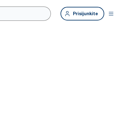
Prisijunkite
 patalpos.