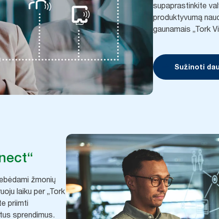
supaprastinkite val
produktyvumą naudo
gaunamais „Tork V
Sužinoti da
nect“
stebėdami žmonių
uoju laiku per „Tork
e priimti
stus sprendimus.