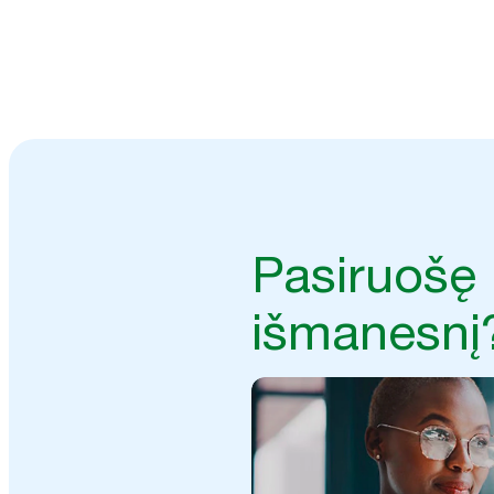
Derinkite tikralaikius WC pata
efektyviau ir pasiekti geresnių 
Pasiruošę 
išmanesnį