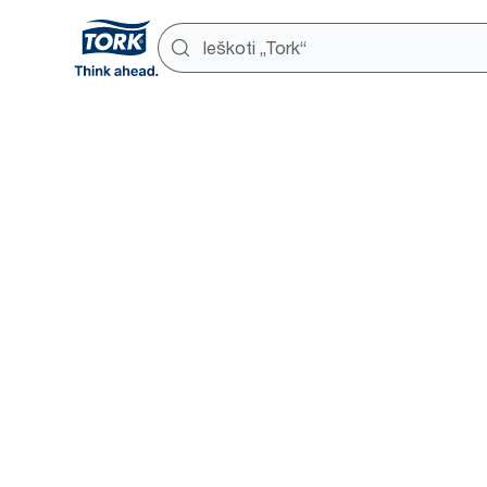
Išmanūs p