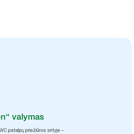
ų, kurios padės dirbti
on“ valymas
C patalpų priežiūros srityje –