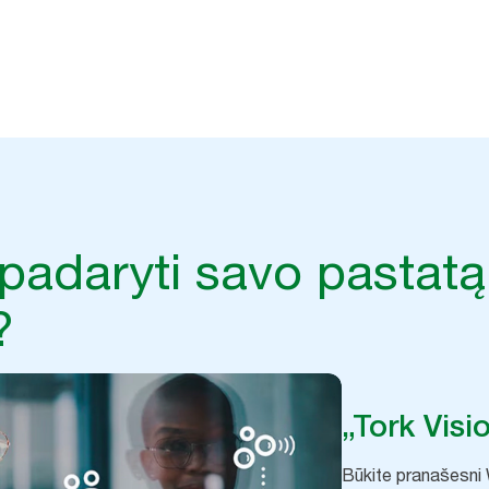
lpų duomenis su naudojamomis sistemomis, kad gautumėte įžvalg
rezultatų.
padaryti savo pastatą
?
„Tork Visi
Būkite pranašesni W