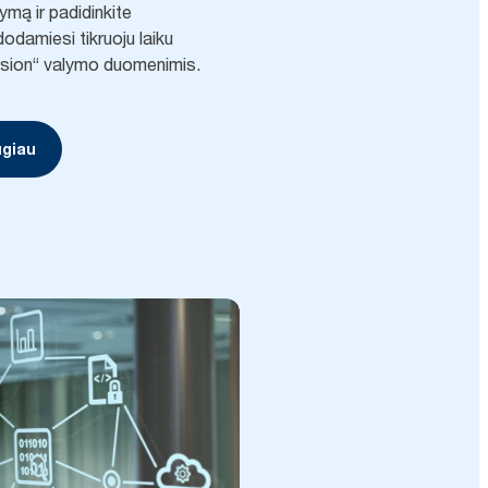
ymą ir padidinkite
damiesi tikruoju laiku
ision“ valymo duomenimis.
ugiau