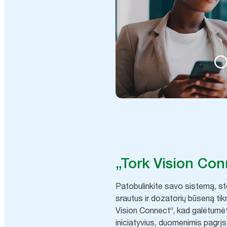
„Tork Vision Con
Patobulinkite savo sistemą, 
srautus ir dozatorių būseną tikr
Vision Connect“, kad galėtumėt
iniciatyvius, duomenimis pagrį