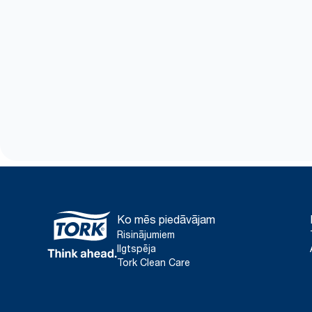
Ko mēs piedāvājam
Risinājumiem
Ilgtspēja
Tork Clean Care