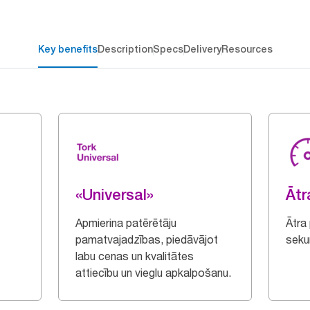
Key benefits
Description
Specs
Delivery
Resources
«Universal»
Ātr
Apmierina patērētāju
Ātra
pamatvajadzības, piedāvājot
seku
labu cenas un kvalitātes
attiecību un vieglu apkalpošanu.