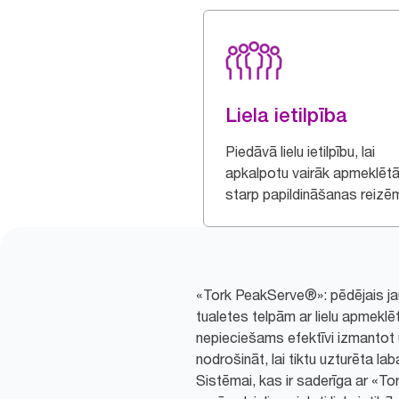
Liela ietilpība
Piedāvā lielu ietilpību, lai
apkalpotu vairāk apmeklētā
starp papildināšanas reizē
«Tork PeakServe®»: pēdējais ja
tualetes telpām ar lielu apmeklē
nepieciešams efektīvi izmantot 
nodrošināt, lai tiktu uzturēta l
Sistēmai, kas ir saderīga ar 