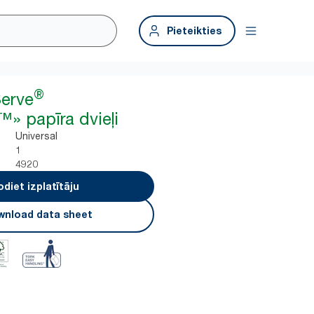
Pieteikties
®
erve
» papīra dvieļi
Universal
1
4920
odiet izplatītāju
nload data sheet