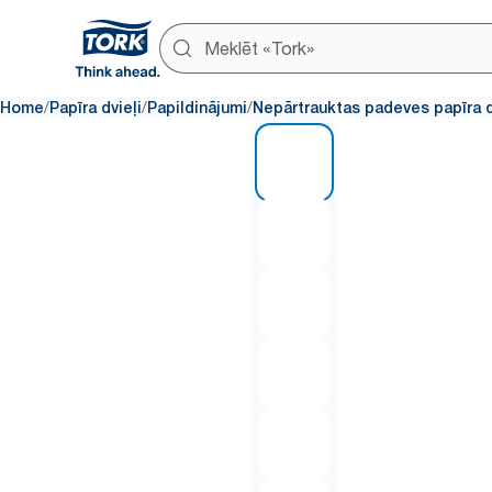
/
/
/
Home
Papīra dvieļi
Papildinājumi
Nepārtrauktas padeves papīra d
1 of 7