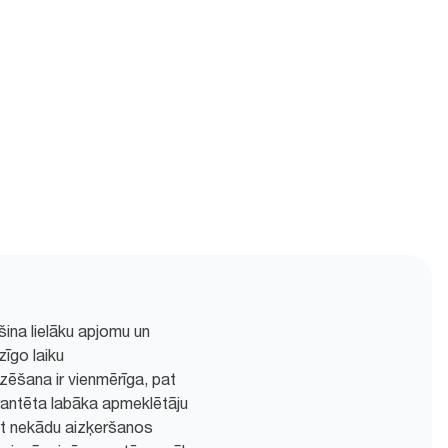
šina lielāku apjomu un
īgo laiku
zēšana ir vienmērīga, pat
rantēta labāka apmeklētāju
ot nekādu aizķeršanos