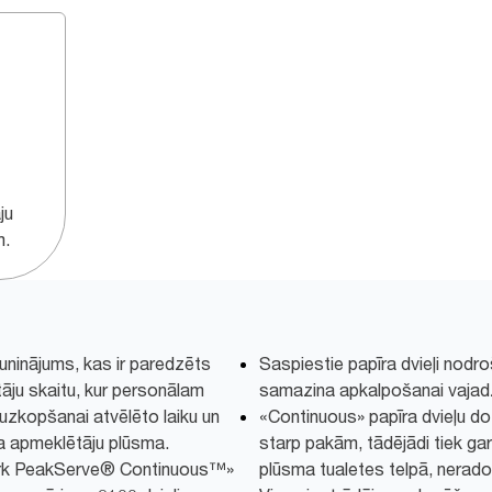
ju
m.
uninājums, kas ir paredzēts
Saspiestie papīra dvieļi nodro
tāju skaitu, kur personālam
samazina apkalpošanai vajadz
uzkopšanai atvēlēto laiku un
«Continuous» papīra dvieļu do
aba apmeklētāju plūsma.
starp pakām, tādējādi tiek ga
«Tork PeakServe® Continuous™»
plūsma tualetes telpā, nerad