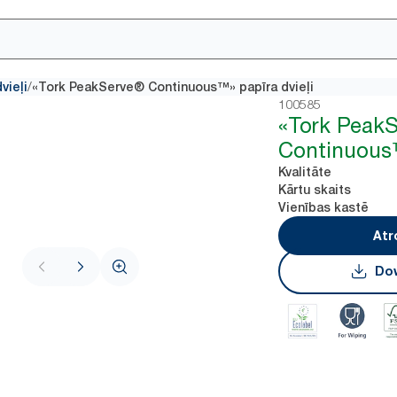
/
vieļi
«Tork PeakServe® Continuous™» papīra dvieļi
100585
«Tork PeakS
Continuous™
Kvalitāte
Kārtu skaits
Vienības kastē
Atr
Dow