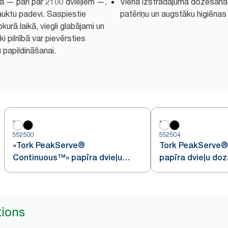
lpība — pāri par 2100 dvieļiem —,
Viena izstrādājuma dozēšana
auktu padevi. Saspiestie
patēriņu un augstāku higiēnas 
ebkurā laikā, viegli glabājami un
ki pilnībā var pievērsties
 papildināšanai.
552500
552504
«Tork PeakServe®
Tork PeakServe®
Continuous™» papīra dvieļu
papīra dvieļu doz
dozators
krāsā
tions