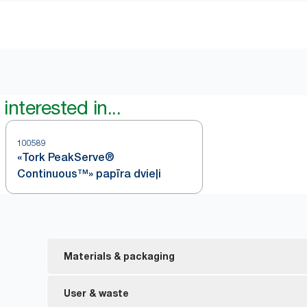
interested in...
100589
«Tork PeakServe®
Continuous™» papīra dvieļi
Materials & packaging
ES ekomarķējuma sertificēti papildinājumi – samazi
User & waste
izstrādājuma dzīves ciklā