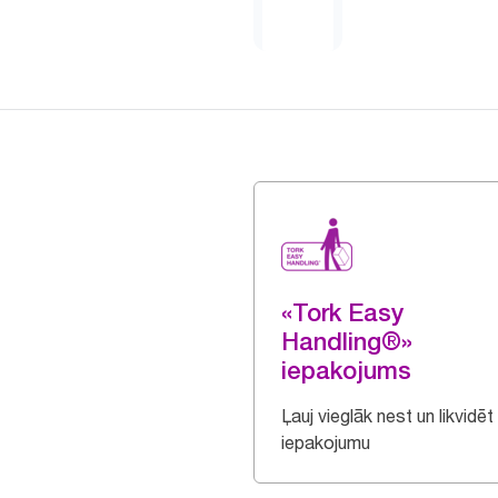
«Tork Easy
Handling®»
iepakojums
Ļauj vieglāk nest un likvidēt
iepakojumu