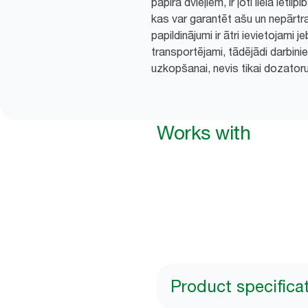
papīra dvieļiem, ir ļoti liela ieti
kas var garantēt ašu un nepārtr
papildinājumi ir ātri ievietojami j
transportējami, tādējādi darbinie
uzkopšanai, nevis tikai dozatoru
Works with
Product specifica