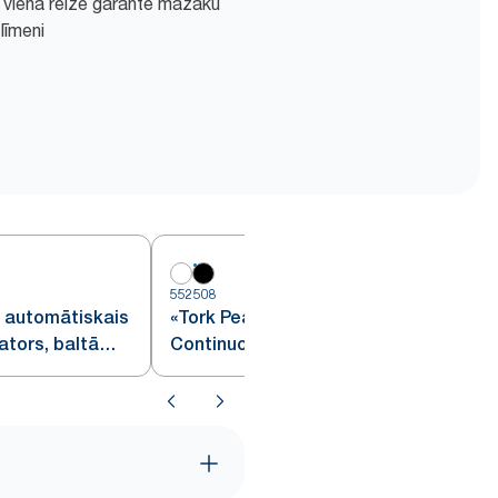
 vienā reizē garantē mazāku
līmeni
552508
5
 automātiskais
«Tork PeakServe®
ators, baltā
Continuous™» papīra dvieļu
dozators