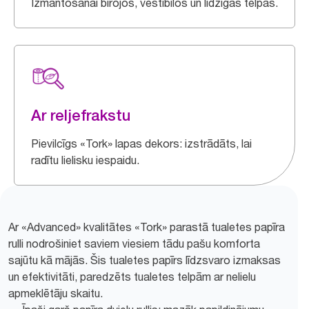
Izmantošanai birojos, vestibilos un līdzīgās telpās.
Ar reljefrakstu
Pievilcīgs «Tork» lapas dekors: izstrādāts, lai
radītu lielisku iespaidu.
Ar «Advanced» kvalitātes «Tork» parastā tualetes papīra
rulli nodrošiniet saviem viesiem tādu pašu komforta
sajūtu kā mājās. Šis tualetes papīrs līdzsvaro izmaksas
un efektivitāti, paredzēts tualetes telpām ar nelielu
apmeklētāju skaitu.