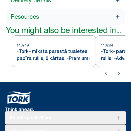
Delivery details
Resources
You might also be interested in...
110219
110284
«Tork» mīksta parastā tualetes
«Tork» paras
papīra rullis, 2 kārtas, «Premium»
rullis, «Adva
Ko mēs piedāvājam
Risinājumiem