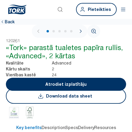
Pieteikties
Back
1 / 5
120261
«Tork» parastā tualetes papīra rullis,
«Advanced», 2 kārtas
Advanced
Kvalitāte
2
Kārtu skaits
24
Vienības kastē
Atrodiet izplatītāju
Download data sheet
Key benefits
Description
Specs
Delivery
Resources