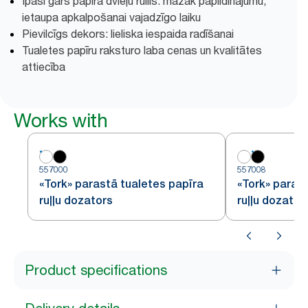
Īpaši garš papīra dvieļu rullis: mazāk papildinājumu,
ietaupa apkalpošanai vajadzīgo laiku
Pievilcīgs dekors: lieliska iespaida radīšanai
Tualetes papīru raksturo laba cenas un kvalitātes
attiecība
Works with
557000
557008
«Tork» parastā tualetes papīra
«Tork» paras
ruļļu dozators
ruļļu dozator
Product specifications