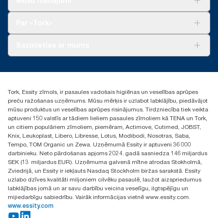
Mūsu risinājumi
Ilgtspēja
Tork Clean Care
Tork Vision Uzkopšana
Par «Tork»
AD-a-Glance
Par mums
Sazinieties ar mums
Veiksmīgas pieredzes stāsti
torklv@essity.com
+371 29141799
+371 292 73368
Tork, Essity zīmols, ir pasaules vadošais higiēnas un veselības aprūpes
Atrast izplatītāju
preču ražošanas uzņēmums. Mūsu mērķis ir uzlabot labklājību, piedāvājot
Ulbrokas street 19A
mūsu produktus un veselības aprūpes risinājumus. Tirdzniecība tiek veikta
Riga, Latvija
aptuveni 150 valstīs ar tādiem lieliem pasaules zīmoliem kā TENA un Tork,
LV-1028
un citiem populāriem zīmoliem, piemēram, Actimove, Cutimed, JOBST,
Knix, Leukoplast, Libero, Libresse, Lotus, Modibodi, Nosotras, Saba,
Tempo, TOM Organic un Zewa. Uzņēmumā Essity ir aptuveni 36 000
darbinieku. Neto pārdošanas apjoms 2024. gadā sasniedza 146 miljardus
SEK (13 miljardus EUR). Uzņēmuma galvenā mītne atrodas Stokholmā,
Zviedrijā, un Essity ir iekļauts Nasdaq Stockholm biržas sarakstā. Essity
uzlabo dzīves kvalitāti miljoniem cilvēku pasaulē, laužot aizspriedumus
labklājības jomā un ar savu darbību veicina veselīgu, ilgtspējīgu un
mijiedarbīgu sabiedrību. Vairāk informācijas vietnē www.essity.com.
www.essity.com