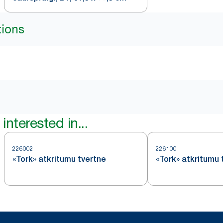
tions
interested in...
226002
226100
«Tork» atkritumu tvertne
«Tork» atkritumu 