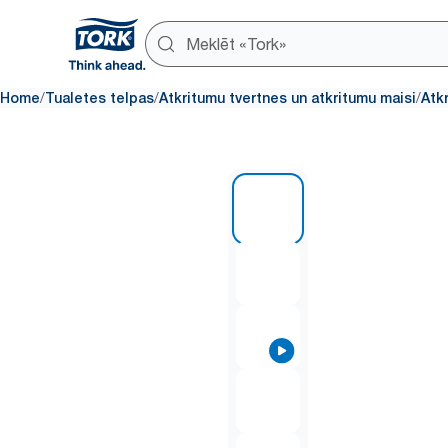
/
/
/
Home
Tualetes telpas
Atkritumu tvertnes un atkritumu maisi
Atk
1 of 5