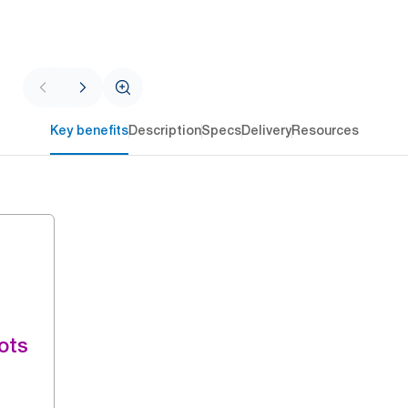
Key benefits
Description
Specs
Delivery
Resources
ots