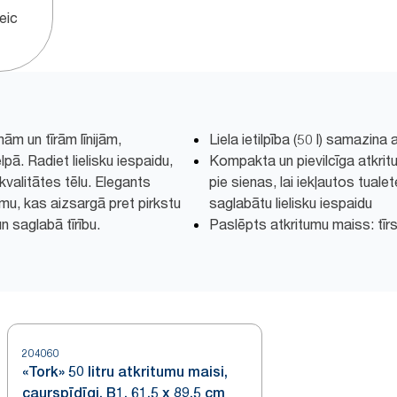
veic
ām un tīrām līnijām,
Liela ietilpība (50 l) samazina
lpā. Radiet lielisku iespaidu,
Kompakta un pievilcīga atkrit
valitātes tēlu. Elegants
pie sienas, lai iekļautos tualet
mu, kas aizsargā pret pirkstu
saglabātu lielisku iespaidu
n saglabā tīrību.
Paslēpts atkritumu maiss: tīrs
204060
«Tork» 50 litru atkritumu maisi,
caurspīdīgi, B1, 61,5 x 89,5 cm