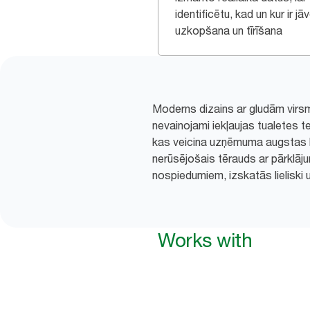
identificētu, kad un kur ir jā
uzkopšana un tīrīšana
Moderns dizains ar gludām virsm
nevainojami iekļaujas tualetes te
kas veicina uzņēmuma augstas k
nerūsējošais tērauds ar pārklāju
nospiedumiem, izskatās lieliski u
Works with