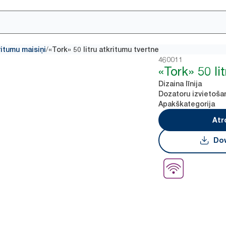
/
ritumu maisiņi
«Tork» 50 litru atkritumu tvertne
460011
«Tork» 50 li
Dizaina līnija
Dozatoru izvietoša
Apakškategorija
Atr
Dow