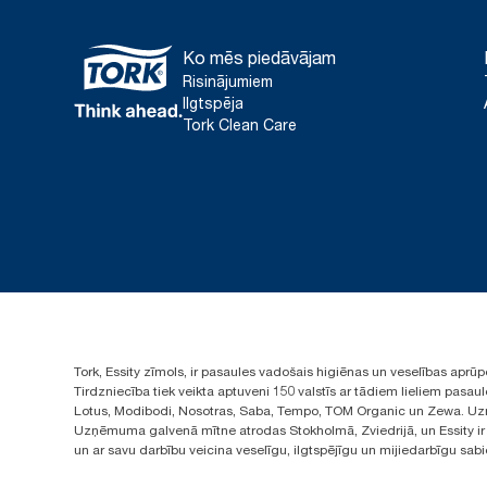
Ko mēs piedāvājam
Risinājumiem
Ilgtspēja
Tork Clean Care
Tork, Essity zīmols, ir pasaules vadošais higiēnas un veselības apr
Tirdzniecība tiek veikta aptuveni 150 valstīs ar tādiem lieliem pas
Lotus, Modibodi, Nosotras, Saba, Tempo, TOM Organic un Zewa. Uzņ
Uzņēmuma galvenā mītne atrodas Stokholmā, Zviedrijā, un Essity ir i
un ar savu darbību veicina veselīgu, ilgtspējīgu un mijiedarbīgu sab