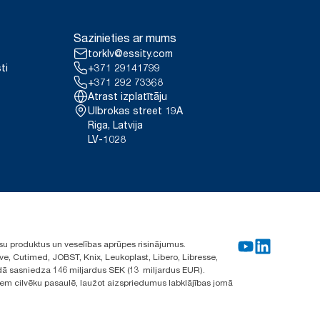
Sazinieties ar mums
torklv@essity.com
ti
+371 29141799
+371 292 73368
Atrast izplatītāju
Ulbrokas street 19A
Riga, Latvija
LV-1028
su produktus un veselības aprūpes risinājumus.
ve, Cutimed, JOBST, Knix, Leukoplast, Libero, Libresse,
ā sasniedza 146 miljardus SEK (13 miljardus EUR).
iem cilvēku pasaulē, laužot aizspriedumus labklājības jomā