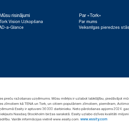
Mūsu risinājumi
Par «Tork»
Tork Vision Uzkopšana
Par mums
AD-a-Glance
Veiksmīgas pieredzes stās
ūpes preču ražošanas uzņēmums. Mūsu mērķis ir uzlabot labklājību, piedāvājot mū
aules zīmoliem kā TENA un Tork, un citiem populāriem zīmoliem, piemēram, Actimo
ēmumā Essity ir aptuveni 36 000 darbinieku. Neto pārdošanas apjoms 2024. gad
ekļauts Nasdaq Stockholm biržas sarakstā. Essity uzlabo dzīves kvalitāti miljon
iedrību. Vairāk informācijas vietnē www.essity.com.
www.essity.com