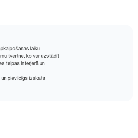
 apkalpošanas laiku
umu tvertne, ko var uzstādīt
es telpas interjerā un
 un pievilcīgs izskats