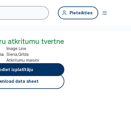
Pieteikties
tru atkritumu tvertne
Image Line
Siena,Grīda
na
Atkritumu maisiņi
odiet izplatītāju
nload data sheet