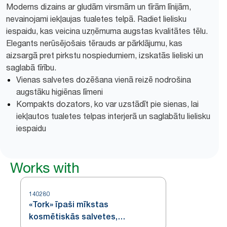
Moderns dizains ar gludām virsmām un tīrām līnijām,
nevainojami iekļaujas tualetes telpā. Radiet lielisku
iespaidu, kas veicina uzņēmuma augstas kvalitātes tēlu.
Elegants nerūsējošais tērauds ar pārklājumu, kas
aizsargā pret pirkstu nospiedumiem, izskatās lieliski un
saglabā tīrību.
Vienas salvetes dozēšana vienā reizē nodrošina
augstāku higiēnas līmeni
Kompakts dozators, ko var uzstādīt pie sienas, lai
iekļautos tualetes telpas interjerā un saglabātu lielisku
iespaidu
Works with
140280
«Tork» īpaši mīkstas
kosmētiskās salvetes,