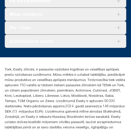
Ko mēs piedāvājam
Risinājumiem
Mūsu risinājumi
Ilgtspēja
Tork Clean Care
Tork Vision Uzkopšana
Par «Tork»
AD-a-Glance
Par mums
Sazinieties ar mums
Veiksmīgas pieredzes stāsti
torklv@essity.com
+371 29141799
+371 292 73368
Tork, Essity zīmols, ir pasaules vadošais higiēnas un veselības aprūpes
Atrast izplatītāju
preču ražošanas uzņēmums. Mūsu mērķis ir uzlabot labklājību, piedāvājot
Ulbrokas street 19A
mūsu produktus un veselības aprūpes risinājumus. Tirdzniecība tiek veikta
Riga, Latvija
aptuveni 150 valstīs ar tādiem lieliem pasaules zīmoliem kā TENA un Tork,
LV-1028
un citiem populāriem zīmoliem, piemēram, Actimove, Cutimed, JOBST,
Knix, Leukoplast, Libero, Libresse, Lotus, Modibodi, Nosotras, Saba,
Tempo, TOM Organic un Zewa. Uzņēmumā Essity ir aptuveni 36 000
darbinieku. Neto pārdošanas apjoms 2024. gadā sasniedza 146 miljardus
SEK (13 miljardus EUR). Uzņēmuma galvenā mītne atrodas Stokholmā,
Zviedrijā, un Essity ir iekļauts Nasdaq Stockholm biržas sarakstā. Essity
uzlabo dzīves kvalitāti miljoniem cilvēku pasaulē, laužot aizspriedumus
labklājības jomā un ar savu darbību veicina veselīgu, ilgtspējīgu un