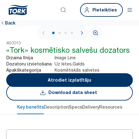
Pieteikties
Back
1 / 4
460013
«Tork» kosmētisko salvešu dozators
Image Line
Dizaina līnija
Uz letes,Galds
Dozatoru izvietošana
Kosmētiskās salvetes
Apakškategorija
Atrodiet izplatītāju
Download data sheet
Key benefits
Description
Specs
Delivery
Resources