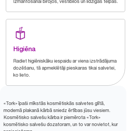
Izmantošanai birojos, vestibilos un līdzīgās telpās.
Higiēna
Radiet higiēniskāku iespaidu ar viena izstrādājuma
dozēšanu, tā apmeklētāji pieskaras tikai salvetei,
ko lieto.
«Tork» īpaši mīkstās kosmētiskās salvetes glītā,
modernā plakanā kārbā sniedz ērtības jūsu viesiem.
Kosmētisko salvešu kārba ir piemērota «Tork»
kosmētisko salvešu dozatoram, un to var novietot, kur