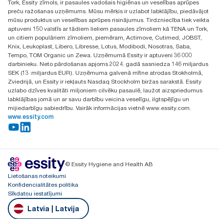
Tork, Essity zīmols, ir pasaules vadošais higiēnas un veselības aprūpes
Atrast izplatītāju
preču ražošanas uzņēmums. Mūsu mērķis ir uzlabot labklājību, piedāvājot
Ulbrokas street 19A
mūsu produktus un veselības aprūpes risinājumus. Tirdzniecība tiek veikta
Riga, Latvija
aptuveni 150 valstīs ar tādiem lieliem pasaules zīmoliem kā TENA un Tork,
LV-1028
un citiem populāriem zīmoliem, piemēram, Actimove, Cutimed, JOBST,
Knix, Leukoplast, Libero, Libresse, Lotus, Modibodi, Nosotras, Saba,
Tempo, TOM Organic un Zewa. Uzņēmumā Essity ir aptuveni 36 000
darbinieku. Neto pārdošanas apjoms 2024. gadā sasniedza 146 miljardus
SEK (13 miljardus EUR). Uzņēmuma galvenā mītne atrodas Stokholmā,
Zviedrijā, un Essity ir iekļauts Nasdaq Stockholm biržas sarakstā. Essity
uzlabo dzīves kvalitāti miljoniem cilvēku pasaulē, laužot aizspriedumus
labklājības jomā un ar savu darbību veicina veselīgu, ilgtspējīgu un
mijiedarbīgu sabiedrību. Vairāk informācijas vietnē www.essity.com.
www.essity.com
© Essity Hygiene and Health AB
Lietošanas noteikumi
Konfidencialitātes politika
Sīkdatņu iestatījumi
Latvia | Latvija