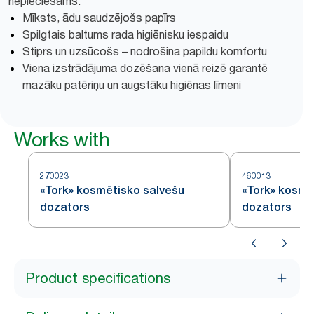
nepieciešams.
Mīksts, ādu saudzējošs papīrs
Spilgtais baltums rada higiēnisku iespaidu
Stiprs un uzsūcošs – nodrošina papildu komfortu
Viena izstrādājuma dozēšana vienā reizē garantē
mazāku patēriņu un augstāku higiēnas līmeni
Works with
270023
460013
«Tork» kosmētisko salvešu
«Tork» kosmē
dozators
dozators
Product specifications