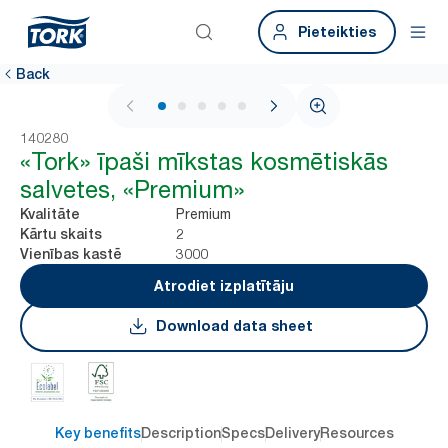
Pieteikties
Back
1 / 5
140280
«Tork» īpaši mīkstas kosmētiskās
salvetes, «Premium»
Premium
Kvalitāte
2
Kārtu skaits
3000
Vienības kastē
Atrodiet izplatītāju
Download data sheet
Key benefits
Description
Specs
Delivery
Resources