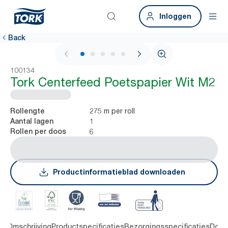
Inloggen
Back
1 / 5
100134
Tork Centerfeed Poetspapier Wit M2
275 m per roll
Rollengte
1
Aantal lagen
6
Rollen per doos
Productinformatieblad downloaden
en
Omschrijving
Productspecificaties
Bezorgingsspecificaties
Down