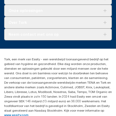
Oplossingen
Onze oplossingen
Duurzaamheid
Tork Clean Care
Tork Vision Schoonmaken
Over Tork
AD-a-Glance
Tork PaperCircle
Over ons
Neem contact met ons op
Succesverhalen
Pers & nieuws
info@tork.nl
Productklacht
030 - 698 46 66
Leveringsklacht
Dealers zoeken
Dispenserklacht
Tork, een merk van Essity - een wereldwijd toonaangevend bedrijf op het
Essity Netherlands B.V.
gebied van hygiëne en gezondheid. Elke dag worden onze producten,
Arnhemse Bovenweg 120
diensten en oplossingen gebruikt door een miljard mensen over de hele
3708 AH ZEIST
wereld. Ons doel is om barrières voor welzijn te doorbreken ten behoeve
Nederland
van consumenten, patiënten, zorgverleners, klanten en de samenleving.
De verkoop van de toonaangevende wereldwijde merken TENA en Tork en
andere sterke merken zoals Actimove, Cutimed, JOBST, Knix, Leukoplast,
Libero, Libresse, Lotus, Modibodi, Nosotras, Saba, Tempo, TOM Organic en
Zewa vindt plaats in zo'n 150 landen. In 2024 had Essity een omzet van
ongeveer SEK 146 miljard (13 miljard euro) en 36.000 werknemers. Het
hoofdkantoor van het bedrijf is gevestigd in Stockholm, Zweden en Essity
staat genoteerd aan Nasdaq Stockholm. Kijk voor meer informatie op
www.essity.com