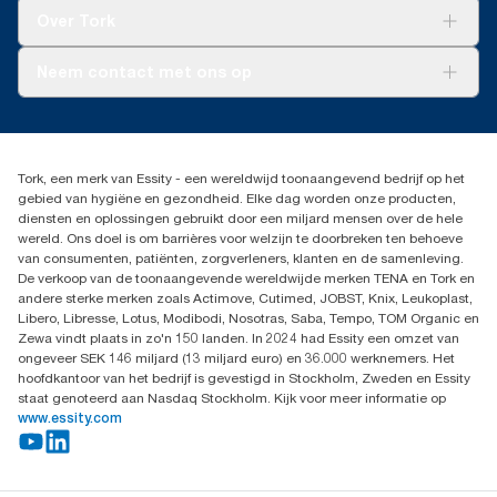
Tork Clean Care
Tork Vision Schoonmaken
Over Tork
AD-a-Glance
Tork PaperCircle
Over ons
Neem contact met ons op
Succesverhalen
Pers & nieuws
info@tork.nl
Productklacht
030 - 698 46 66
Leveringsklacht
Dealers zoeken
Dispenserklacht
Tork, een merk van Essity - een wereldwijd toonaangevend bedrijf op het
Essity Netherlands B.V.
gebied van hygiëne en gezondheid. Elke dag worden onze producten,
Arnhemse Bovenweg 120
diensten en oplossingen gebruikt door een miljard mensen over de hele
3708 AH ZEIST
wereld. Ons doel is om barrières voor welzijn te doorbreken ten behoeve
Nederland
van consumenten, patiënten, zorgverleners, klanten en de samenleving.
De verkoop van de toonaangevende wereldwijde merken TENA en Tork en
andere sterke merken zoals Actimove, Cutimed, JOBST, Knix, Leukoplast,
Libero, Libresse, Lotus, Modibodi, Nosotras, Saba, Tempo, TOM Organic en
Zewa vindt plaats in zo'n 150 landen. In 2024 had Essity een omzet van
ongeveer SEK 146 miljard (13 miljard euro) en 36.000 werknemers. Het
hoofdkantoor van het bedrijf is gevestigd in Stockholm, Zweden en Essity
staat genoteerd aan Nasdaq Stockholm. Kijk voor meer informatie op
www.essity.com