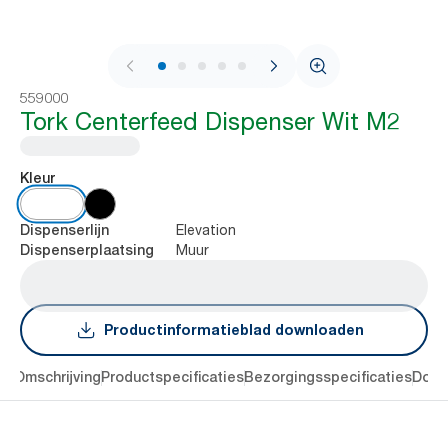
1 / 10
559000
Tork Centerfeed Dispenser Wit M2
Kleur
Elevation
Dispenserlijn
Muur
Dispenserplaatsing
Productinformatieblad downloaden
en
Omschrijving
Productspecificaties
Bezorgingsspecificaties
Down