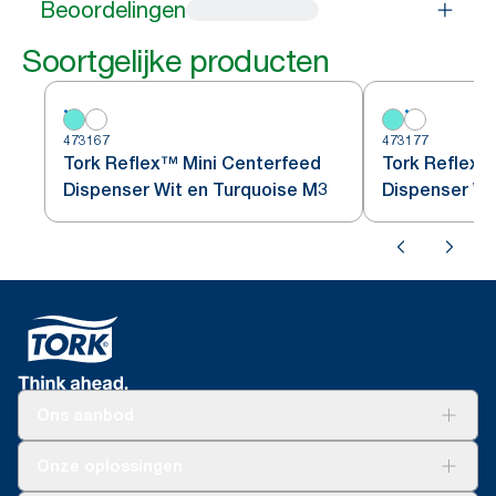
Beoordelingen
Soortgelijke producten
473167
473177
Tork Reflex™ Mini Centerfeed
Tork Reflex™
Dispenser Wit en Turquoise M3
Dispenser Wi
Ons aanbod
Oplossingen
Onze oplossingen
Duurzaamheid