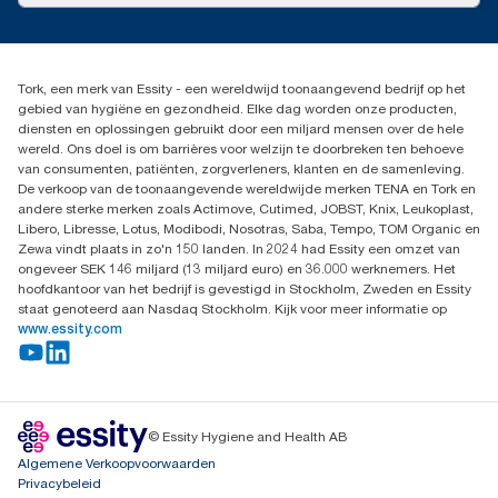
Pers & nieuws
info@tork.nl
Productklacht
030 - 698 46 66
Leveringsklacht
Dealers zoeken
Dispenserklacht
Tork, een merk van Essity - een wereldwijd toonaangevend bedrijf op het
Essity Netherlands B.V.
gebied van hygiëne en gezondheid. Elke dag worden onze producten,
Arnhemse Bovenweg 120
diensten en oplossingen gebruikt door een miljard mensen over de hele
3708 AH ZEIST
wereld. Ons doel is om barrières voor welzijn te doorbreken ten behoeve
Nederland
van consumenten, patiënten, zorgverleners, klanten en de samenleving.
De verkoop van de toonaangevende wereldwijde merken TENA en Tork en
andere sterke merken zoals Actimove, Cutimed, JOBST, Knix, Leukoplast,
Libero, Libresse, Lotus, Modibodi, Nosotras, Saba, Tempo, TOM Organic en
Zewa vindt plaats in zo'n 150 landen. In 2024 had Essity een omzet van
ongeveer SEK 146 miljard (13 miljard euro) en 36.000 werknemers. Het
hoofdkantoor van het bedrijf is gevestigd in Stockholm, Zweden en Essity
staat genoteerd aan Nasdaq Stockholm. Kijk voor meer informatie op
www.essity.com
© Essity Hygiene and Health AB
Algemene Verkoopvoorwaarden
Privacybeleid