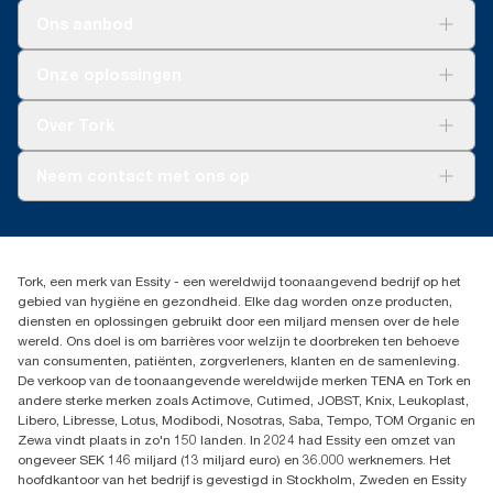
Ons aanbod
Oplossingen
Onze oplossingen
Duurzaamheid
Tork Clean Care
Tork Vision Schoonmaken
Over Tork
AD-a-Glance
Tork PaperCircle
Over ons
Neem contact met ons op
Succesverhalen
Pers & nieuws
info@tork.nl
Productklacht
030 - 698 46 66
Leveringsklacht
Dealers zoeken
Dispenserklacht
Tork, een merk van Essity - een wereldwijd toonaangevend bedrijf op het
Essity Netherlands B.V.
gebied van hygiëne en gezondheid. Elke dag worden onze producten,
Arnhemse Bovenweg 120
diensten en oplossingen gebruikt door een miljard mensen over de hele
3708 AH ZEIST
wereld. Ons doel is om barrières voor welzijn te doorbreken ten behoeve
Nederland
van consumenten, patiënten, zorgverleners, klanten en de samenleving.
De verkoop van de toonaangevende wereldwijde merken TENA en Tork en
andere sterke merken zoals Actimove, Cutimed, JOBST, Knix, Leukoplast,
Libero, Libresse, Lotus, Modibodi, Nosotras, Saba, Tempo, TOM Organic en
Zewa vindt plaats in zo'n 150 landen. In 2024 had Essity een omzet van
ongeveer SEK 146 miljard (13 miljard euro) en 36.000 werknemers. Het
hoofdkantoor van het bedrijf is gevestigd in Stockholm, Zweden en Essity