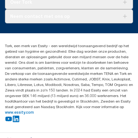
Tork Vision Schoonmaken
Over Tork
AD-a-Glance
Tork PaperCircle
Over ons
Neem contact met ons op
Succesverhalen
Pers & nieuws
info@tork.nl
Productklacht
030 - 698 46 66
Leveringsklacht
Dealers zoeken
Dispenserklacht
Tork, een merk van Essity - een wereldwijd toonaangevend bedrijf op het
Essity Netherlands B.V.
gebied van hygiëne en gezondheid. Elke dag worden onze producten,
Arnhemse Bovenweg 120
diensten en oplossingen gebruikt door een miljard mensen over de hele
3708 AH ZEIST
wereld. Ons doel is om barrières voor welzijn te doorbreken ten behoeve
Nederland
van consumenten, patiënten, zorgverleners, klanten en de samenleving.
De verkoop van de toonaangevende wereldwijde merken TENA en Tork en
andere sterke merken zoals Actimove, Cutimed, JOBST, Knix, Leukoplast,
Libero, Libresse, Lotus, Modibodi, Nosotras, Saba, Tempo, TOM Organic en
Zewa vindt plaats in zo'n 150 landen. In 2024 had Essity een omzet van
ongeveer SEK 146 miljard (13 miljard euro) en 36.000 werknemers. Het
hoofdkantoor van het bedrijf is gevestigd in Stockholm, Zweden en Essity
staat genoteerd aan Nasdaq Stockholm. Kijk voor meer informatie op
www.essity.com