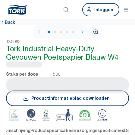
Inloggen
Back
1 / 5
130082
Tork Industrial Heavy-Duty
Gevouwen Poetspapier Blauw W4
500
Stuks per doos
Productinformatieblad downloaden
en
Omschrijving
Productspecificaties
Bezorgingsspecificaties
Down