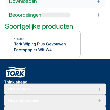
Downloaden
Beoordelingen
Soortgelijke producten
130043
Tork Wiping Plus Gevouwen
Poetspapier Wit W4
Ons aanbod
Oplossingen
Onze oplossingen
Duurzaamheid
Tork Clean Care