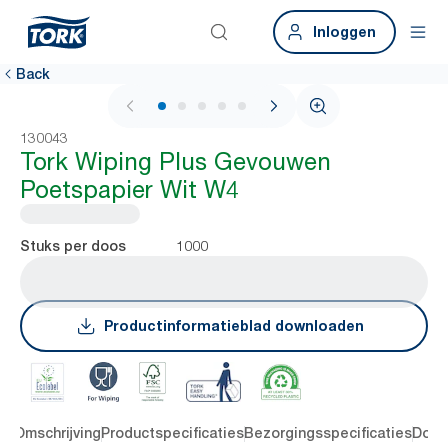
Inloggen
Back
1 / 5
130043
Tork Wiping Plus Gevouwen
Poetspapier Wit W4
1000
Stuks per doos
Productinformatieblad downloaden
en
Omschrijving
Productspecificaties
Bezorgingsspecificaties
Down