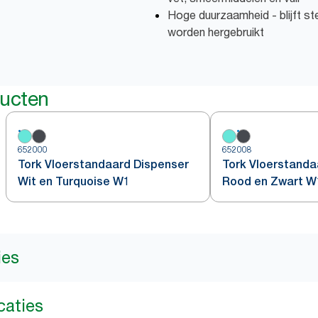
Hoge duurzaamheid - blijft st
worden hergebruikt
ducten
652000
652008
Tork Vloerstandaard Dispenser
Tork Vloerstanda
Wit en Turquoise W1
Rood en Zwart W
ies
caties