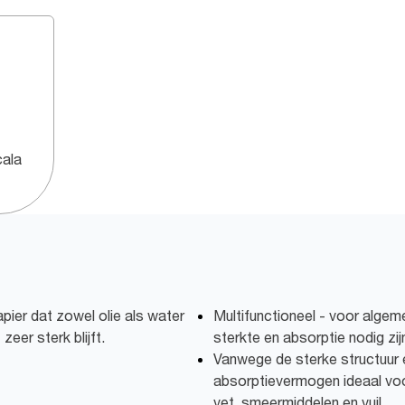
cala
pier dat zowel olie als water
Multifunctioneel - voor alge
zeer sterk blijft.
sterkte en absorptie nodig zij
Vanwege de sterke structuur 
absorptievermogen ideaal voor
vet, smeermiddelen en vuil