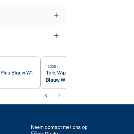
130051
1
 Plus Blauw W1
Tork Wiping Plus Rol Poetspapier
Blauw W1
Neem contact met ons op
info@tork.nl