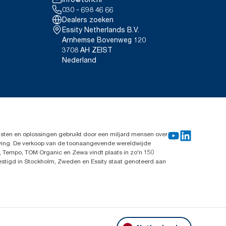
030 - 698 46 66
Dealers zoeken
Essity Netherlands B.V.
Arnhemse Bovenweg 120
3708 AH ZEIST
Nederland
sten en oplossingen gebruikt door een miljard mensen over
leving. De verkoop van de toonaangevende wereldwijde
, Tempo, TOM Organic en Zewa vindt plaats in zo'n 150
vestigd in Stockholm, Zweden en Essity staat genoteerd aan