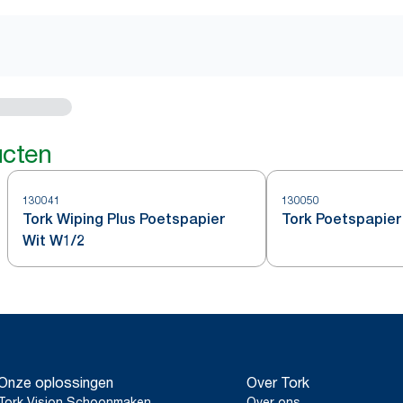
ucten
130041
130050
Tork Wiping Plus Poetspapier
Tork Poetspapier
Wit W1/2
Onze oplossingen
Over Tork
Tork Vision Schoonmaken
Over ons