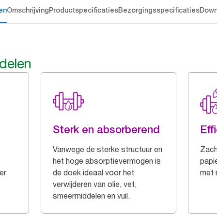
en
Omschrijving
Productspecificaties
Bezorgingsspecificaties
Down
rdelen
Sterk en absorberend
Eff
Vanwege de sterke structuur en
Zach
het hoge absorptievermogen is
papie
er
de doek ideaal voor het
met 
verwijderen van olie, vet,
smeermiddelen en vuil.