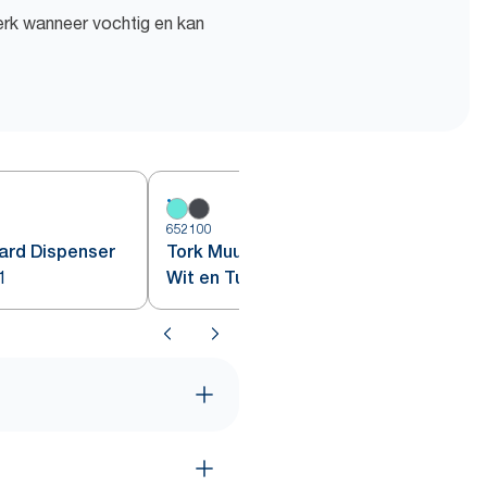
erk wanneer vochtig en kan
652100
6
ard Dispenser
Tork Muurstandaard Dispenser
1
Wit en Turquoise W1