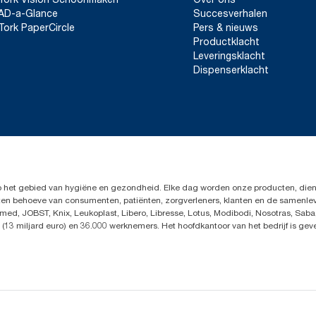
AD-a-Glance
Succesverhalen
Tork PaperCircle
Pers & nieuws
Productklacht
Leveringsklacht
Dispenserklacht
op het gebied van hygiëne en gezondheid. Elke dag worden onze producten, dien
en ten behoeve van consumenten, patiënten, zorgverleners, klanten en de samen
ed, JOBST, Knix, Leukoplast, Libero, Libresse, Lotus, Modibodi, Nosotras, Saba
(13 miljard euro) en 36.000 werknemers. Het hoofdkantoor van het bedrijf is ge