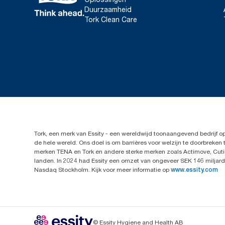
Duurzaamheid
Tork Clean Care
Tork, een merk van Essity - een wereldwijd toonaangevend bedrijf 
de hele wereld. Ons doel is om barrières voor welzijn te doorbrek
merken TENA en Tork en andere sterke merken zoals Actimove, Cutim
landen. In 2024 had Essity een omzet van ongeveer SEK 146 miljard 
Nasdaq Stockholm. Kijk voor meer informatie op
www.essity.com
© Essity Hygiene and Health AB