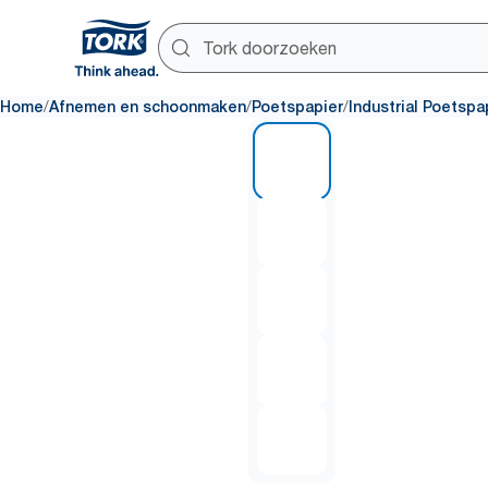
/
/
/
Home
Afnemen en schoonmaken
Poetspapier
Industrial Poetspa
1 of 5