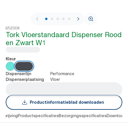
1 / 9
652008
Tork Vloerstandaard Dispenser Rood
en Zwart W1
Kleur
Performance
Dispenserlijn
Vloer
Dispenserplaatsing
Productinformatieblad downloaden
chrijving
Productspecificaties
Bezorgingsspecificaties
Download