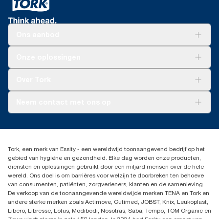
Ons aanbod
Oplossingen
Onze oplossingen
Duurzaamheid
Tork Clean Care
Tork Vision Schoonmaken
Over Tork
AD-a-Glance
Tork PaperCircle
Over ons
Neem contact met ons op
Succesverhalen
Pers & nieuws
info@tork.nl
Productklacht
030 - 698 46 66
Leveringsklacht
Dealers zoeken
Dispenserklacht
Tork, een merk van Essity - een wereldwijd toonaangevend bedrijf op het
Essity Netherlands B.V.
gebied van hygiëne en gezondheid. Elke dag worden onze producten,
Arnhemse Bovenweg 120
diensten en oplossingen gebruikt door een miljard mensen over de hele
3708 AH ZEIST
wereld. Ons doel is om barrières voor welzijn te doorbreken ten behoeve
Nederland
van consumenten, patiënten, zorgverleners, klanten en de samenleving.
De verkoop van de toonaangevende wereldwijde merken TENA en Tork en
andere sterke merken zoals Actimove, Cutimed, JOBST, Knix, Leukoplast,
Libero, Libresse, Lotus, Modibodi, Nosotras, Saba, Tempo, TOM Organic en