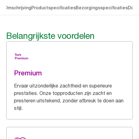
en
Omschrijving
Productspecificaties
Bezorgingsspecificaties
Down
Belangrijkste voordelen
Premium
Ervaar uitzonderlijke zachtheid en superieure
prestaties. Onze topproducten zijn zacht en
presteren uitstekend, zonder afbreuk te doen aan
stijl.