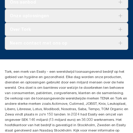
Ons aanbod
Oplossingen
Onze oplossingen
Duurzaamheid
Tork Clean Care
Tork Vision Schoonmaken
Over Tork
AD-a-Glance
Tork PaperCircle
Over ons
Neem contact met ons op
Succesverhalen
Pers & nieuws
info@tork.nl
Productklacht
030 - 698 46 66
Leveringsklacht
Dealers zoeken
Dispenserklacht
Tork, een merk van Essity - een wereldwijd toonaangevend bedrijf op het
Essity Netherlands B.V.
gebied van hygiëne en gezondheid. Elke dag worden onze producten,
Arnhemse Bovenweg 120
diensten en oplossingen gebruikt door een miljard mensen over de hele
3708 AH ZEIST
wereld. Ons doel is om barrières voor welzijn te doorbreken ten behoeve
Nederland
van consumenten, patiënten, zorgverleners, klanten en de samenleving.
De verkoop van de toonaangevende wereldwijde merken TENA en Tork en
andere sterke merken zoals Actimove, Cutimed, JOBST, Knix, Leukoplast,
Libero, Libresse, Lotus, Modibodi, Nosotras, Saba, Tempo, TOM Organic en
Zewa vindt plaats in zo'n 150 landen. In 2024 had Essity een omzet van
ongeveer SEK 146 miljard (13 miljard euro) en 36.000 werknemers. Het
hoofdkantoor van het bedrijf is gevestigd in Stockholm, Zweden en Essity
staat genoteerd aan Nasdaq Stockholm. Kijk voor meer informatie op