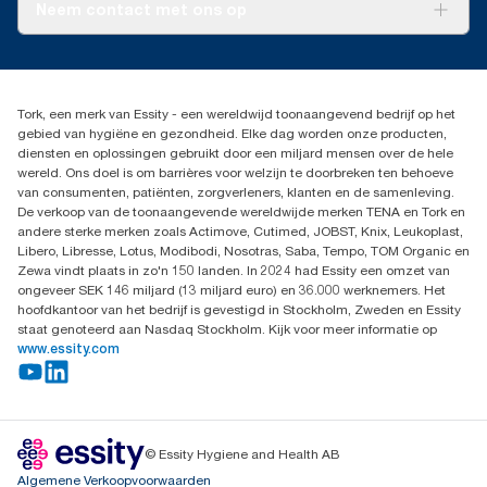
Over ons
Neem contact met ons op
Succesverhalen
Pers & nieuws
info@tork.nl
Productklacht
030 - 698 46 66
Leveringsklacht
Dealers zoeken
Dispenserklacht
Tork, een merk van Essity - een wereldwijd toonaangevend bedrijf op het
Essity Netherlands B.V.
gebied van hygiëne en gezondheid. Elke dag worden onze producten,
Arnhemse Bovenweg 120
diensten en oplossingen gebruikt door een miljard mensen over de hele
3708 AH ZEIST
wereld. Ons doel is om barrières voor welzijn te doorbreken ten behoeve
Nederland
van consumenten, patiënten, zorgverleners, klanten en de samenleving.
De verkoop van de toonaangevende wereldwijde merken TENA en Tork en
andere sterke merken zoals Actimove, Cutimed, JOBST, Knix, Leukoplast,
Libero, Libresse, Lotus, Modibodi, Nosotras, Saba, Tempo, TOM Organic en
Zewa vindt plaats in zo'n 150 landen. In 2024 had Essity een omzet van
ongeveer SEK 146 miljard (13 miljard euro) en 36.000 werknemers. Het
hoofdkantoor van het bedrijf is gevestigd in Stockholm, Zweden en Essity
staat genoteerd aan Nasdaq Stockholm. Kijk voor meer informatie op
www.essity.com
© Essity Hygiene and Health AB
Algemene Verkoopvoorwaarden