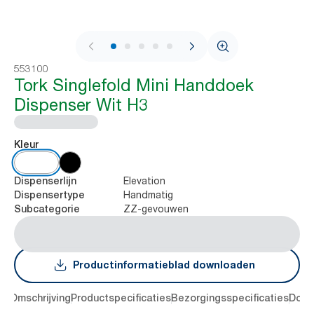
1 / 9
553100
Tork Singlefold Mini Handdoek
Dispenser Wit H3
Kleur
Elevation
Dispenserlijn
Handmatig
Dispensertype
ZZ-gevouwen
Subcategorie
Productinformatieblad downloaden
en
Omschrijving
Productspecificaties
Bezorgingsspecificaties
Down