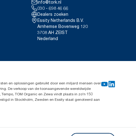
info@tork.nl
030 - 698 46 66
Dealers zoeken
Essity Netherlands B.V.
Arnhemse Bovenweg 120
3708 AH ZEIST
Nederland
sten en oplossingen gebruikt door een miljard mensen over
leving. De verkoop van de toonaangevende wereldwijde
, Tempo, TOM Organic en Zewa vindt plaats in zo'n 150
vestigd in Stockholm, Zweden en Essity staat genoteerd aan