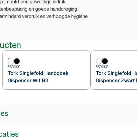
rp: maakt een geweldige indruk
tenbesparing en goede handdroging
erminderd verbruik en verhoogde hygiëne
ducten
553000
553008
Tork Singlefold Handdoek
Tork Singlefold 
Dispenser Wit H3
Dispenser Zwart
ies
caties