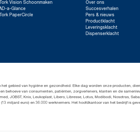
Tork Vision Schoonmaken
Over ons
AD-a-Glance
Succesverhalen
Tork PaperCircle
Pers & nieuws
Productklacht
Leveringsklacht
Dispenserklacht
op het gebied van hygiëne en gezondheid. Elke dag worden onze producten, dien
en ten behoeve van consumenten, patiënten, zorgverleners, klanten en de samen
ed, JOBST, Knix, Leukoplast, Libero, Libresse, Lotus, Modibodi, Nosotras, Saba
(13 miljard euro) en 36.000 werknemers. Het hoofdkantoor van het bedrijf is ge