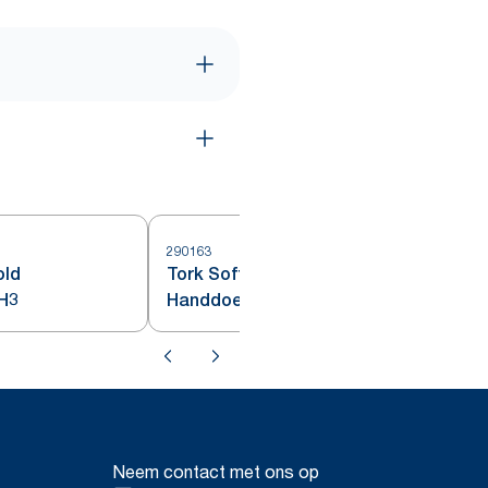
290163
2
old
Tork Soft Singlefold
H3
Handdoeken Wit H3
Neem contact met ons op