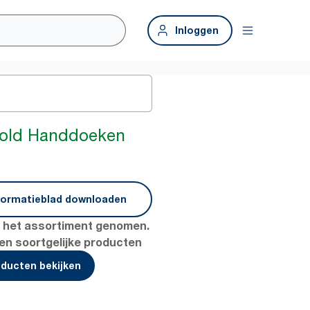
Inloggen
fold Handdoeken
formatieblad downloaden
it het assortiment genomen.
en soortgelijke producten
oducten bekijken