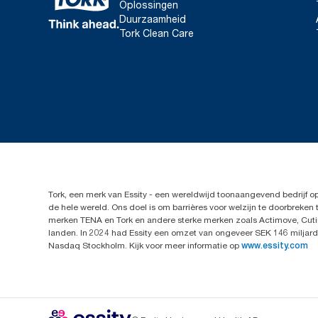
Oplossingen
Duurzaamheid
Tork Clean Care
Tork, een merk van Essity - een wereldwijd toonaangevend bedrijf 
de hele wereld. Ons doel is om barrières voor welzijn te doorbrek
merken TENA en Tork en andere sterke merken zoals Actimove, Cutim
landen. In 2024 had Essity een omzet van ongeveer SEK 146 miljard 
Nasdaq Stockholm. Kijk voor meer informatie op
www.essity.com