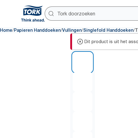
/
/
/
/
Home
Papieren Handdoeken
Vullingen
Singlefold Handdoeken
T
Dit product is uit het as
1 of 6