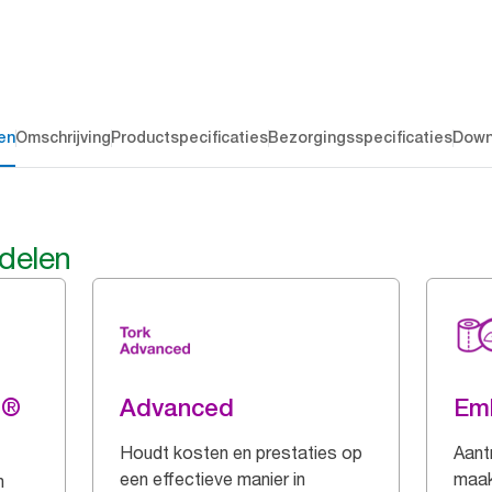
en
Omschrijving
Productspecificaties
Bezorgingsspecificaties
Down
rdelen
g®
Advanced
Em
Houdt kosten en prestaties op
Aant
een effectieve manier in
maak
n