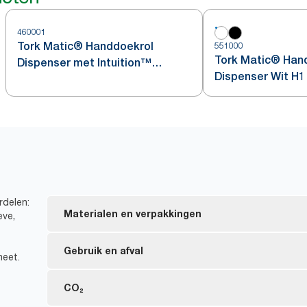
460001
Tork Matic® Handdoekrol
551000
Tork Matic® Han
Dispenser met Intuition™
Dispenser Wit H1
Sensor Roestvrij Staal H1
rdelen:
Materialen en verpakkingen
eve,
EU Ecolabel-gecertificeerde vullingen: minder mili
Gebruik en afval
neet.
gehele product lifecycle
FSC® certified refills – made from responsibly sour
Verminder afval op de werkvloer met papieruitgift
CO₂
*
papiersnippervrij is.