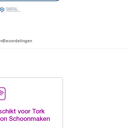
en
Beoordelingen
chikt voor Tork
ion Schoonmaken