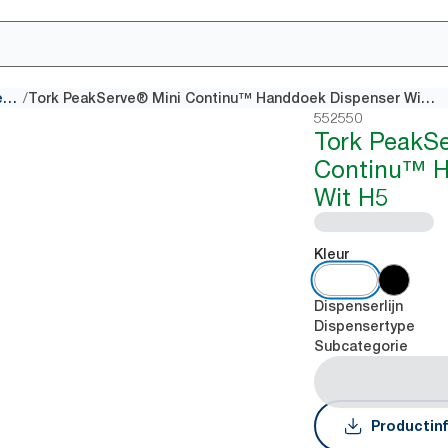
/
Continu™ Handdoek Dispensers
Tork PeakServe® Mini Continu™ Handdoek Dispenser Wit H5
552550
Tork PeakS
Continu™ H
Wit H5
Kleur
Dispenserlijn
Dispensertype
Subcategorie
Productin