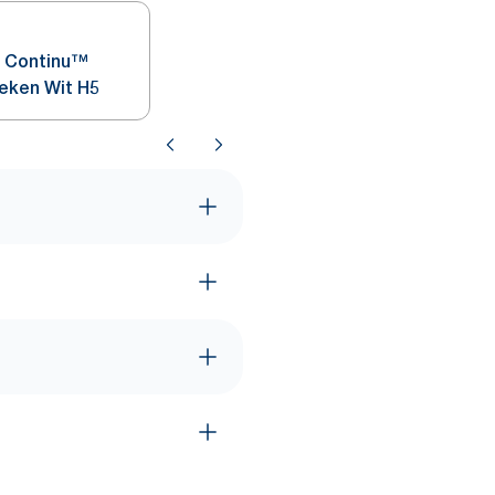
 Continu™
eken Wit H5