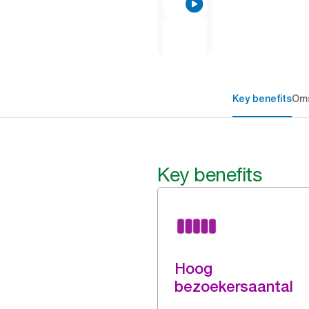
Key benefits
Oms
Key benefits
Hoog
bezoekersaantal