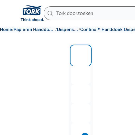
/
/
/
Home
Papieren Handdoeken
Dispensers
1 of 11