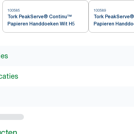
100585
100589
Tork PeakServe® Continu™
Tork PeakServe®
Papieren Handdoeken Wit H5
Papieren Handdo
ies
caties
ucten