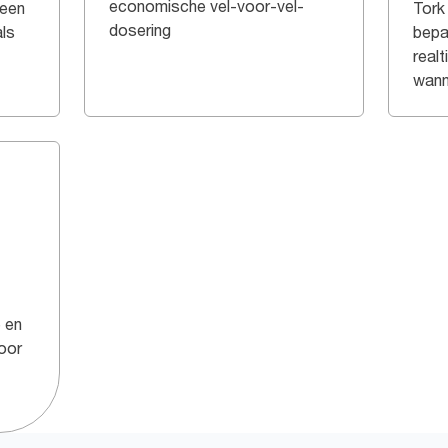
economische vel-voor-vel-
 een
Tork
dosering
ls
bepa
real
wann
 en
voor