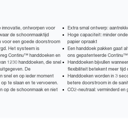
 innovatie, ontworpen voor
Extra smal ontwerp: aantrekke
 waar de schoonmaaktijd
Hoge capaciteit: minder onder
n voor een goede doorstroom
papier opraakt
gd. Het systeem is
Een handdoek pakken gaat alt
ereg Continu™ handdoeken en
ons gepatenteerde Continu
 van 1230 handdoeken, die snel
Handdoeken bijvullen wanneer
 uitgegeven. De
flexibiliteit betekent meer ti
n snel en op ieder moment
Handdoeken worden in 3 seco
 op te slaan en te vervoeren.
betere doorstroom in de sani
ten op de schoonmaak en niet
CO2-neutraal: verminderd e