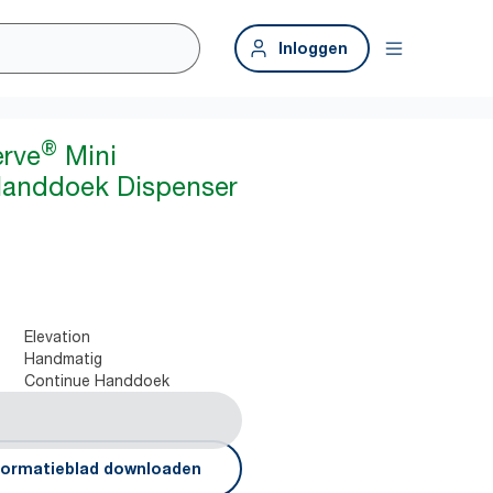
Inloggen
®
erve
Mini
anddoek Dispenser
Elevation
Handmatig
Continue Handdoek
formatieblad downloaden