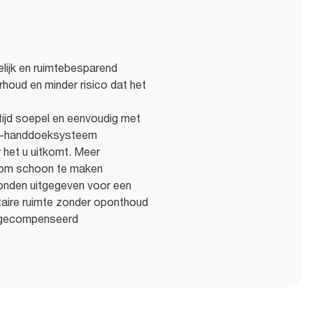
lijk en ruimtebesparend
houd en minder risico dat het
ijd soepel en eenvoudig met
™-handdoeksysteem
 het u uitkomt. Meer
jd om schoon te maken
nden uitgegeven voor een
taire ruimte zonder oponthoud
n gecompenseerd