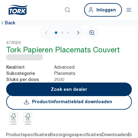
Inloggen
Back
1 / 3
474569
Tork Papieren Placemats Couvert
Advanced
Kwaliteit
Placemats
Subcategorie
2500
Stuks per doos
Zoek een dealer
Productinformatieblad downloaden
ing
Productspecificaties
Bezorgingsspecificaties
Downloaden
Beoo