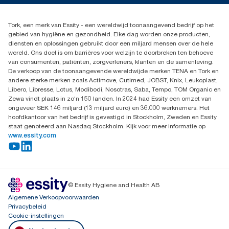
Productklacht
030 - 698 46 66
Leveringsklacht
Dealers zoeken
Dispenserklacht
Tork, een merk van Essity - een wereldwijd toonaangevend bedrijf op het
Essity Netherlands B.V.
gebied van hygiëne en gezondheid. Elke dag worden onze producten,
Arnhemse Bovenweg 120
diensten en oplossingen gebruikt door een miljard mensen over de hele
3708 AH ZEIST
wereld. Ons doel is om barrières voor welzijn te doorbreken ten behoeve
Nederland
van consumenten, patiënten, zorgverleners, klanten en de samenleving.
De verkoop van de toonaangevende wereldwijde merken TENA en Tork en
andere sterke merken zoals Actimove, Cutimed, JOBST, Knix, Leukoplast,
Libero, Libresse, Lotus, Modibodi, Nosotras, Saba, Tempo, TOM Organic en
Zewa vindt plaats in zo'n 150 landen. In 2024 had Essity een omzet van
ongeveer SEK 146 miljard (13 miljard euro) en 36.000 werknemers. Het
hoofdkantoor van het bedrijf is gevestigd in Stockholm, Zweden en Essity
staat genoteerd aan Nasdaq Stockholm. Kijk voor meer informatie op
www.essity.com
© Essity Hygiene and Health AB
Algemene Verkoopvoorwaarden
Privacybeleid
Cookie-instellingen