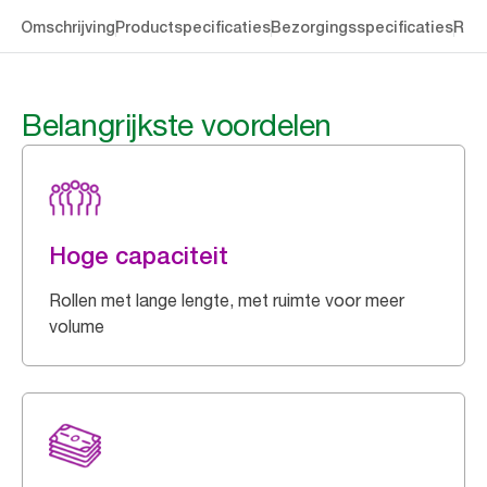
len
Omschrijving
Productspecificaties
Bezorgingsspecificaties
Res
Belangrijkste voordelen
Hoge capaciteit
Rollen met lange lengte, met ruimte voor meer
volume