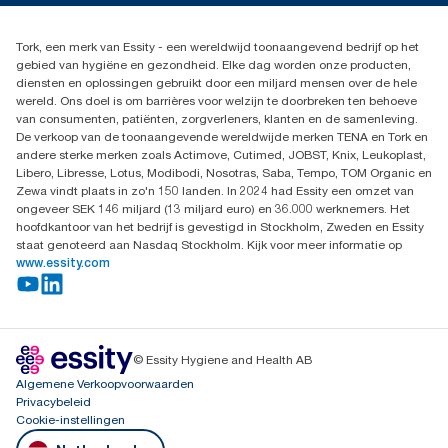
Productklacht
030 - 698 46 66
Leveringsklacht
Dealers zoeken
Dispenserklacht
Tork, een merk van Essity - een wereldwijd toonaangevend bedrijf op het
Essity Netherlands B.V.
gebied van hygiëne en gezondheid. Elke dag worden onze producten,
Arnhemse Bovenweg 120
diensten en oplossingen gebruikt door een miljard mensen over de hele
3708 AH ZEIST
wereld. Ons doel is om barrières voor welzijn te doorbreken ten behoeve
Nederland
van consumenten, patiënten, zorgverleners, klanten en de samenleving.
De verkoop van de toonaangevende wereldwijde merken TENA en Tork en
andere sterke merken zoals Actimove, Cutimed, JOBST, Knix, Leukoplast,
Libero, Libresse, Lotus, Modibodi, Nosotras, Saba, Tempo, TOM Organic en
Zewa vindt plaats in zo'n 150 landen. In 2024 had Essity een omzet van
ongeveer SEK 146 miljard (13 miljard euro) en 36.000 werknemers. Het
hoofdkantoor van het bedrijf is gevestigd in Stockholm, Zweden en Essity
staat genoteerd aan Nasdaq Stockholm. Kijk voor meer informatie op
www.essity.com
© Essity Hygiene and Health AB
Algemene Verkoopvoorwaarden
Privacybeleid
Cookie-instellingen