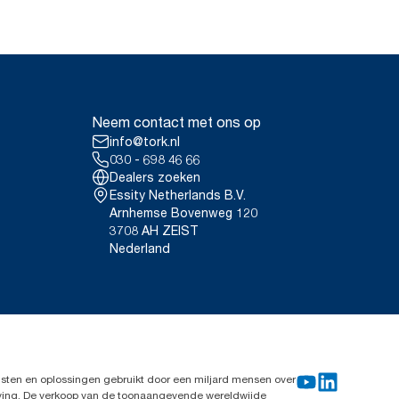
Neem contact met ons op
info@tork.nl
030 - 698 46 66
Dealers zoeken
Essity Netherlands B.V.
Arnhemse Bovenweg 120
3708 AH ZEIST
Nederland
sten en oplossingen gebruikt door een miljard mensen over
leving. De verkoop van de toonaangevende wereldwijde