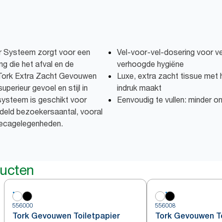
r Systeem zorgt voor een
Vel-voor-vel-dosering voor ve
g die het afval en de
verhoogde hygiëne
Tork Extra Zacht Gevouwen
Luxe, extra zacht tissue met h
perieur gevoel en stijl in
indruk maakt
systeem is geschikt voor
Eenvoudig te vullen: minder 
ddeld bezoekersaantal, vooral
recagelegenheden.
ducten
556000
556008
Tork Gevouwen Toiletpapier
Tork Gevouwen To