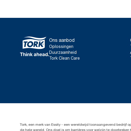
Ons aanbod
Oplossingen
Duurzaamheid
Tork Clean Care
Tork, een merk van Essity - een wereldwijd toonaangevend bedrijf 
de hele wereld. Ons doel is om barrières voor welzijn te doorbrek