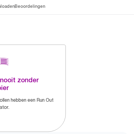
loaden
Beoordelingen
 nooit zonder
ier
 rollen hebben een Run Out
ator.