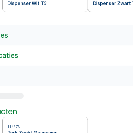
Dispenser Wit T3
Dispenser Zwart
ies
caties
ucten
114273
Tork Zacht Gevouwen