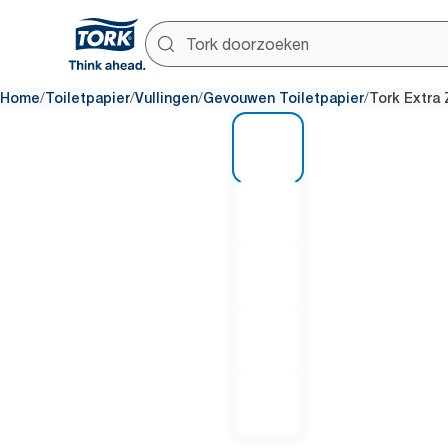
/
/
/
/
Home
Toiletpapier
Vullingen
Gevouwen Toiletpapier
Tork Extra
1 of 5