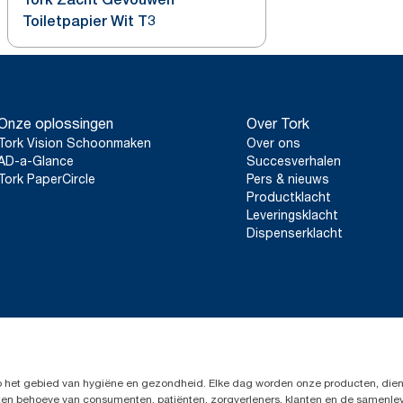
Toiletpapier Wit T3
Onze oplossingen
Over Tork
Tork Vision Schoonmaken
Over ons
AD-a-Glance
Succesverhalen
Tork PaperCircle
Pers & nieuws
Productklacht
Leveringsklacht
Dispenserklacht
op het gebied van hygiëne en gezondheid. Elke dag worden onze producten, dien
en ten behoeve van consumenten, patiënten, zorgverleners, klanten en de samen