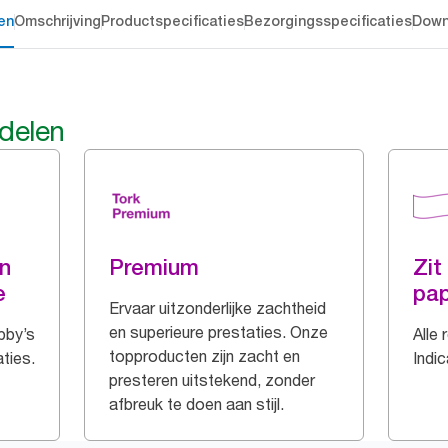
en
Omschrijving
Productspecificaties
Bezorgingsspecificaties
Down
rdelen
in
Premium
Zit
e
pap
Ervaar uitzonderlijke zachtheid
en superieure prestaties. Onze
obby’s
Alle
topproducten zijn zacht en
aties.
Indic
presteren uitstekend, zonder
afbreuk te doen aan stijl.