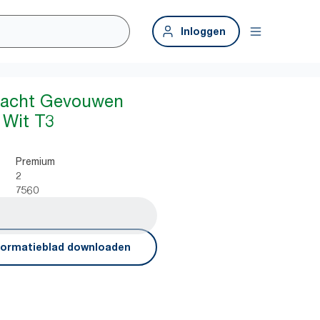
Inloggen
 Zacht Gevouwen
 Wit T3
Premium
2
7560
formatieblad downloaden