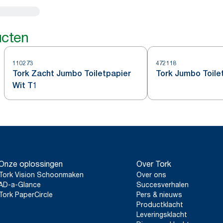
ucten
110273
472118
Tork Zacht Jumbo Toiletpapier
Tork Jumbo Toile
Wit T1
Onze oplossingen
Over Tork
Tork Vision Schoonmaken
Over ons
AD-a-Glance
Succesverhalen
Tork PaperCircle
Pers & nieuws
Productklacht
Leveringsklacht