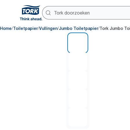
/
/
/
/
Home
Toiletpapier
Vullingen
Jumbo Toiletpapier
Tork Jumbo Toi
1 of 5