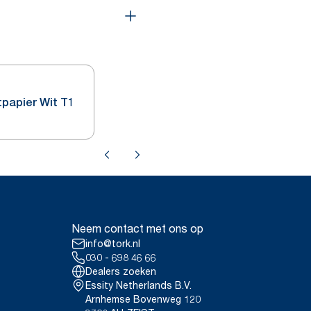
tpapier Wit T1
Neem contact met ons op
info@tork.nl
030 - 698 46 66
Dealers zoeken
Essity Netherlands B.V.
Arnhemse Bovenweg 120