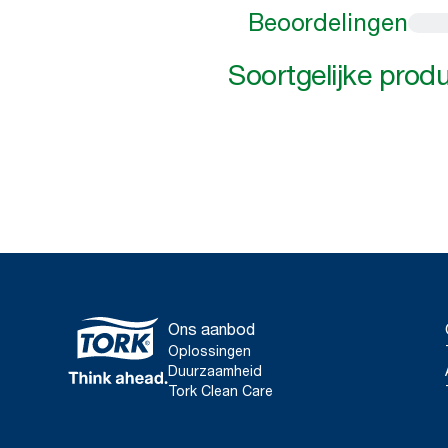
Beoordelingen
Soortgelijke prod
Ons aanbod
Oplossingen
Duurzaamheid
Tork Clean Care