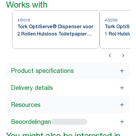
Works with
472019
472259
Tork OptiServe® Dispenser voor
Tork OptiSer
2 Rollen Hulsloos Toiletpapier
1 Rol Hulsloo
Roestvrij Staal T7
Roestvrij Sta
Product specifications
Delivery details
Resources
Beoordelingen
You might also be interested in...