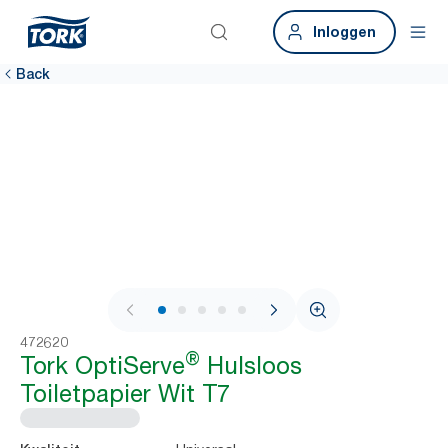
Inloggen
Back
1 / 7
472620
®
Tork OptiServe
Hulsloos
Toiletpapier Wit T7