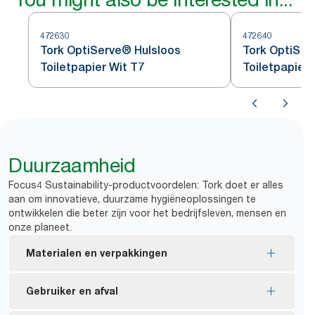
472630
472640
Tork OptiServe® Hulsloos
Tork OptiSer
Toiletpapier Wit T7
Toiletpapier 
Duurzaamheid
Focus4 Sustainability-productvoordelen: Tork doet er alles
aan om innovatieve, duurzame hygiëneoplossingen te
ontwikkelen die beter zijn voor het bedrijfsleven, mensen en
onze planeet.
Materialen en verpakkingen
FSC®-gecertificeerde vullingen: gemaakt van
Gebruiker en afval
verantwoord verkregen vezels.