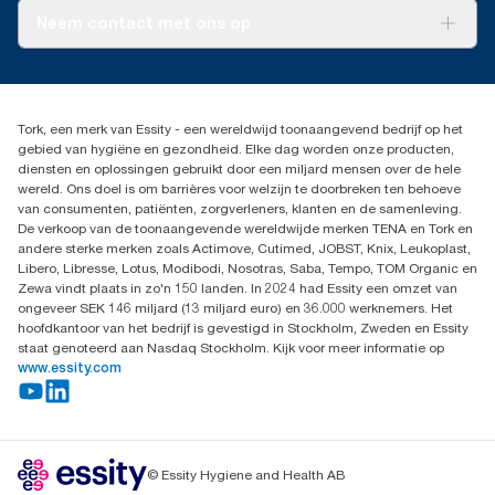
Tork PaperCircle
CO2-rapportage voor specifieke producten en verbruik.
Over ons
Neem contact met ons op
Succesverhalen
Pers & nieuws
info@tork.nl
Productklacht
030 - 698 46 66
Leveringsklacht
Dealers zoeken
Dispenserklacht
Tork, een merk van Essity - een wereldwijd toonaangevend bedrijf op het
Essity Netherlands B.V.
gebied van hygiëne en gezondheid. Elke dag worden onze producten,
Arnhemse Bovenweg 120
diensten en oplossingen gebruikt door een miljard mensen over de hele
3708 AH ZEIST
wereld. Ons doel is om barrières voor welzijn te doorbreken ten behoeve
Nederland
van consumenten, patiënten, zorgverleners, klanten en de samenleving.
De verkoop van de toonaangevende wereldwijde merken TENA en Tork en
andere sterke merken zoals Actimove, Cutimed, JOBST, Knix, Leukoplast,
Libero, Libresse, Lotus, Modibodi, Nosotras, Saba, Tempo, TOM Organic en
Zewa vindt plaats in zo'n 150 landen. In 2024 had Essity een omzet van
ongeveer SEK 146 miljard (13 miljard euro) en 36.000 werknemers. Het
hoofdkantoor van het bedrijf is gevestigd in Stockholm, Zweden en Essity
staat genoteerd aan Nasdaq Stockholm. Kijk voor meer informatie op
www.essity.com
© Essity Hygiene and Health AB