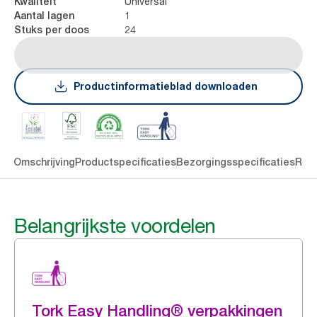
Universal
Kwaliteit
1
Aantal lagen
24
Stuks per doos
Productinformatieblad downloaden
len
Omschrijving
Productspecificaties
Bezorgingsspecificaties
Res
Belangrijkste voordelen
Tork Easy Handling® verpakkingen