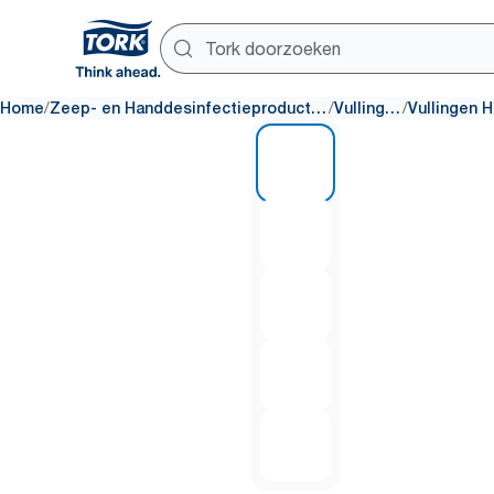
/
/
/
Home
Zeep- en Handdesinfectieproducten
Vullingen
1 of 5