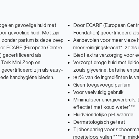
oge en gevoelige huid met
Door ECARF (European Centre
or gevoelige huid. Met zijn
Foundation) gecertificeerd als 
n zonder parfum is deze zeep
Aanbevolen voor meer vieze 
Door ECARF (European Centre
meer reinigingskracht*, zoals
 gecertificeerd als
Biedt extra verzorging voor e
r Tork Mini Zeep en
Verzorgt droge huid met lipid
gecertificeerd zijn als easy-
zoals glycerine, betaïne en pa
oede handhygiëne bieden.
96% van de ingrediënten is va
Geen toegevoegd parfum
Voor veelvuldig gebruik
Minimaliseer energieverbruik
effectief met koud water***
Huidvriendelijke pH-waarde
Dermatologisch getest
Tijdbesparing voor schoonma
moeiteloos vullen **** in min