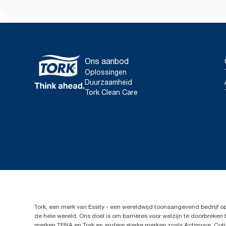
Ons aanbod
Oplossingen
Duurzaamheid
Tork Clean Care
Tork, een merk van Essity - een wereldwijd toonaangevend bedrijf 
de hele wereld. Ons doel is om barrières voor welzijn te doorbrek
merken TENA en Tork en andere sterke merken zoals Actimove, Cutim