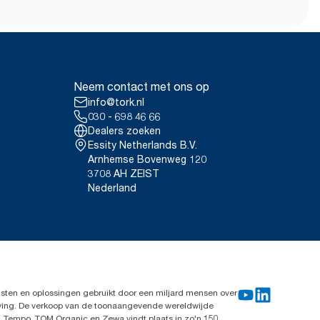
Neem contact met ons op
info@tork.nl
030 - 698 46 66
Dealers zoeken
Essity Netherlands B.V.
Arnhemse Bovenweg 120
3708 AH ZEIST
Nederland
sten en oplossingen gebruikt door een miljard mensen over
leving. De verkoop van de toonaangevende wereldwijde
, Tempo, TOM Organic en Zewa vindt plaats in zo'n 150