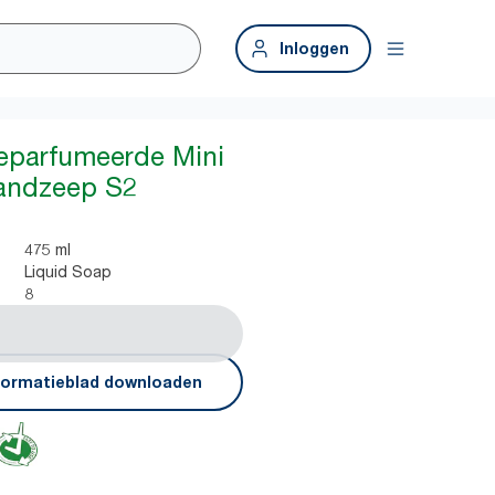
Inloggen
eparfumeerde Mini
Handzeep S2
475 ml
Liquid Soap
8
formatieblad downloaden