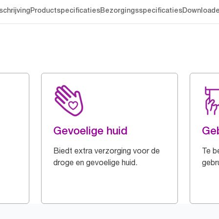
chrijving
Productspecificaties
Bezorgingsspecificaties
Download
Gevoelige huid
Geb
Biedt extra verzorging voor de
Te b
droge en gevoelige huid.
gebru