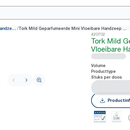
/
Vullingen Handzeep
Tork Mild Geparfumeerde Mini Vloeibare Handzeep S2
420702
Tork Mild G
Vloeibare 
Volume
Producttype
Stuks per doos
Productin