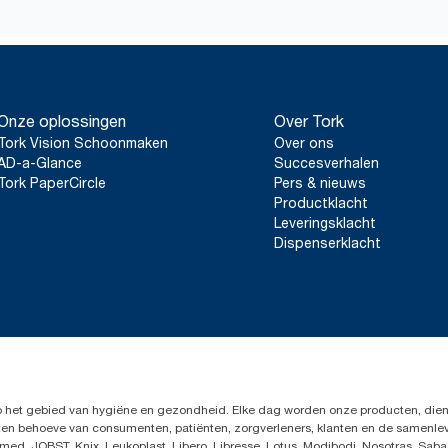
Onze oplossingen
Over Tork
Tork Vision Schoonmaken
Over ons
AD-a-Glance
Succesverhalen
Tork PaperCircle
Pers & nieuws
Productklacht
Leveringsklacht
Dispenserklacht
op het gebied van hygiëne en gezondheid. Elke dag worden onze producten, dien
en ten behoeve van consumenten, patiënten, zorgverleners, klanten en de samen
ed, JOBST, Knix, Leukoplast, Libero, Libresse, Lotus, Modibodi, Nosotras, Saba