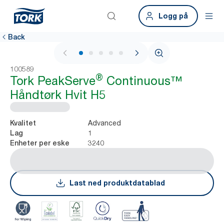
Logg på
Back
1 / 7
100589
®
Tork PeakServe
Continuous™
Håndtørk Hvit H5
Advanced
Kvalitet
1
Lag
3240
Enheter per eske
Last ned produktdatablad