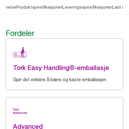
krivelse
Produktspesifikasjoner
Leveringsspesifikasjoner
Last ne
Fordeler
Tork Easy Handling®-emballasje
Gjør det enklere å bære og kaste emballasjen
Advanced