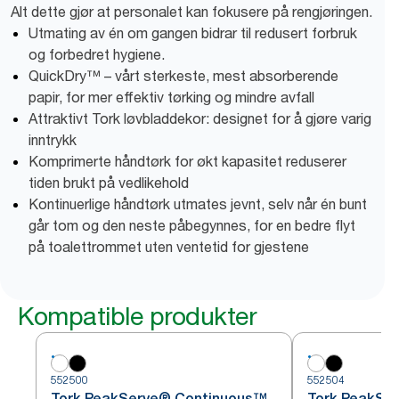
Alt dette gjør at personalet kan fokusere på rengjøringen.
Utmating av én om gangen bidrar til redusert forbruk
og forbedret hygiene.
QuickDry™ – vårt sterkeste, mest absorberende
papir, for mer effektiv tørking og mindre avfall
Attraktivt Tork løvbladdekor: designet for å gjøre varig
inntrykk
Komprimerte håndtørk for økt kapasitet reduserer
tiden brukt på vedlikehold
Kontinuerlige håndtørk utmates jevnt, selv når én bunt
går tom og den neste påbegynnes, for en bedre flyt
på toalettrommet uten ventetid for gjestene
Kompatible produkter
552500
552504
Tork PeakServe® Continuous™
Tork PeakSe