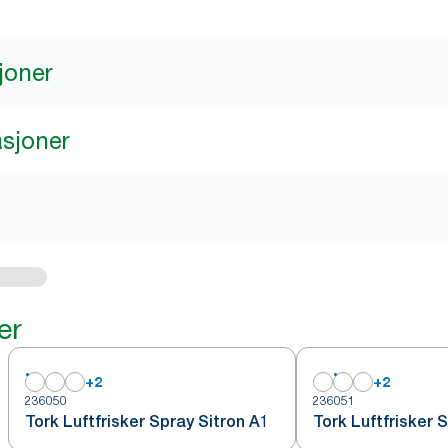
joner
asjoner
er
+
2
+
2
236050
236051
Tork Luftfrisker Spray Sitron A1
Tork Luftfrisker 