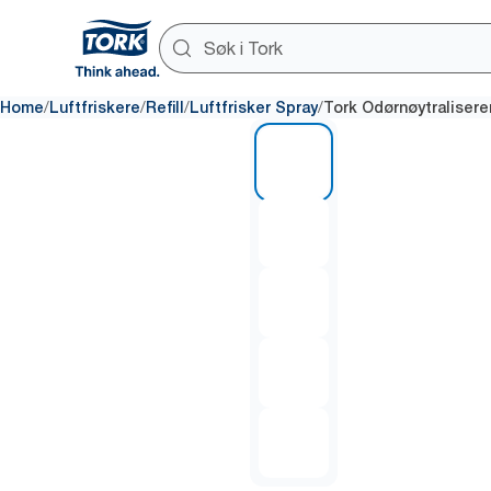
/
/
/
/
Home
Luftfriskere
Refill
Luftfrisker Spray
Tork Odørnøytralisere
1 of 5