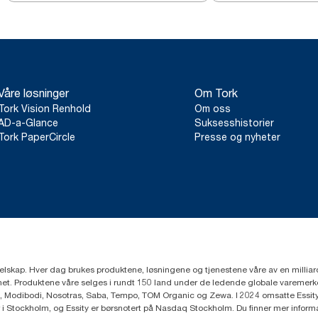
Våre løsninger
Om Tork
Tork Vision Renhold
Om oss
AD-a-Glance
Suksesshistorier
Tork PaperCircle
Presse og nyheter
eselskap. Hver dag brukes produktene, løsningene og tjenestene våre av en millia
mfunnet. Produktene våre selges i rundt 150 land under de ledende globale varem
, Modibodi, Nosotras, Saba, Tempo, TOM Organic og Zewa. I 2024 omsatte Essity f
r i Stockholm, og Essity er børsnotert på Nasdaq Stockholm. Du finner mer infor