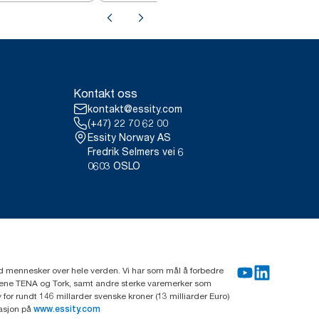
Kontakt oss
kontakt@essity.com
(+47) 22 70 62 00
Essity Norway AS
Fredrik Selmers vei 6
0603 OSLO
rd mennesker over hele verden. Vi har som mål å forbedre
erkene TENA og Tork, samt andre sterke varemerker som
or rundt 146 millarder svenske kroner (13 milliarder Euro)
masjon på
www.essity.com