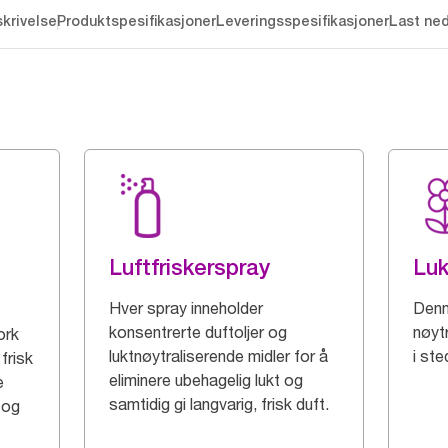
krivelse
Produktspesifikasjoner
Leveringsspesifikasjoner
Last ne
Luftfriskerspray
Luk
Hver spray inneholder
Denn
konsentrerte duftoljer og
nøytr
ork
luktnøytraliserende midler for å
i ste
 frisk
eliminere ubehagelig lukt og
e
samtidig gi langvarig, frisk duft.
e og