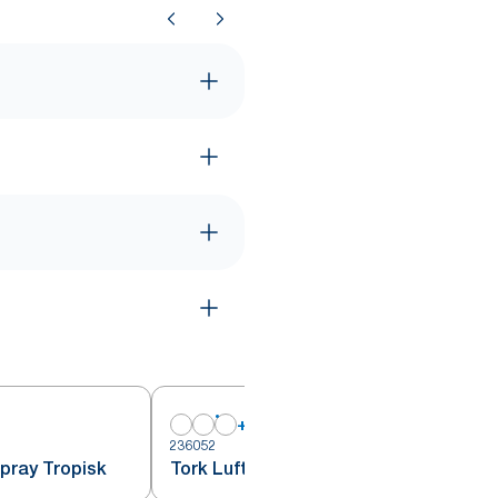
+
2
236052
2
Spray Tropisk
Tork Luftfrisker Spray Blomster