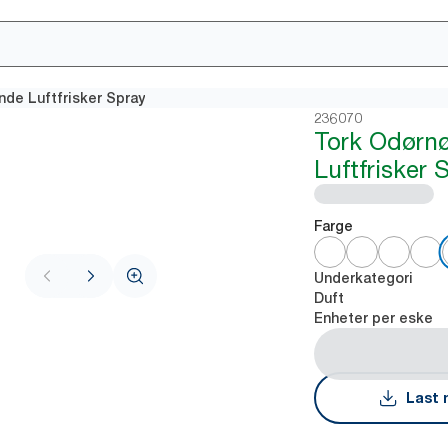
nde Luftfrisker Spray
236070
Tork Odørnø
Luftfrisker 
Farge
Underkategori
Duft
Enheter per eske
Last 