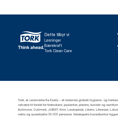
Dette tilbyr vi
Løsninger
Bærekraft
Tork Clean Care
Tork, et varemerke fra Essity – et ledende globalt hygiene- og hels
velvære til fordel for forbrukere, pasienter, pleiere, kunder og sa
Actimove, Cutimed, JOBST, Knix, Leukoplast, Libero, Libresse, Lotus
netto og sysselsatte 36 000 personer. Selskapets hovedkontor ligge