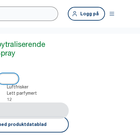
Logg på
ytraliserende
Spray
Luftfrisker
Lett parfymert
12
ned produktdatablad