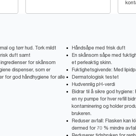
kont
mal og tørr hud. Tork mildt
Håndsåpe med frisk duft
frisk duft samt
En skånsom såpe med fuktigh
 ingredienser for skånsom
et perleaktig skinn.
giene dispenser, som er
Fuktighetsgivende: Med lipidp
er for god håndhygiene for alle
Dermatologisk testet
Hudvennlig pH-verdi
Bidrar til å sikre god hygiene
en ny pumpe for hver refill bidr
kontaminering og holder produk
brukeren.
Reduser avfall: Flasken kan
dermed for 70 % mindre avfa
Reduserer tidsbruken for renh