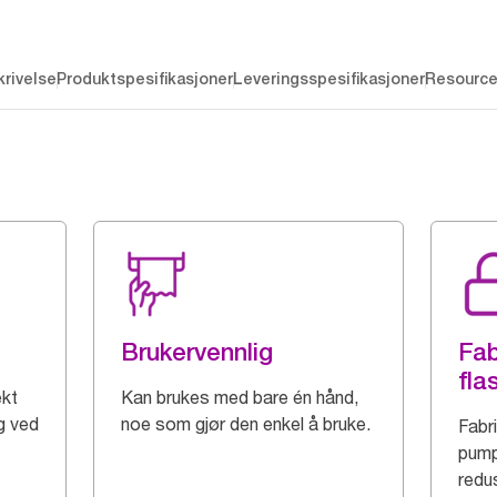
rivelse
Produktspesifikasjoner
Leveringsspesifikasjoner
Resourc
Brukervennlig
Fab
fla
ekt
Kan brukes med bare én hånd,
ng ved
noe som gjør den enkel å bruke.
Fabr
pumpe
redus