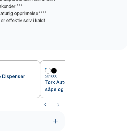
sekunder ***
aturlig opprinnelse****
r effektiv selv i kaldt
e Dispenser
561600
5
Tork Automatisk Dispenser for
såpe og hånddesinfeksjon