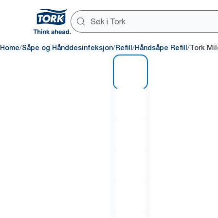
/
/
/
/
Home
Såpe og Hånddesinfeksjon
Refill
Håndsåpe Refill
Tork Mi
1 of 6