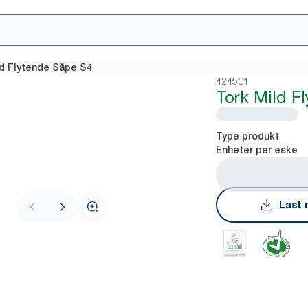
ld Flytende Såpe S4
424501
Tork Mild F
Type produkt
Enheter per eske
Last 