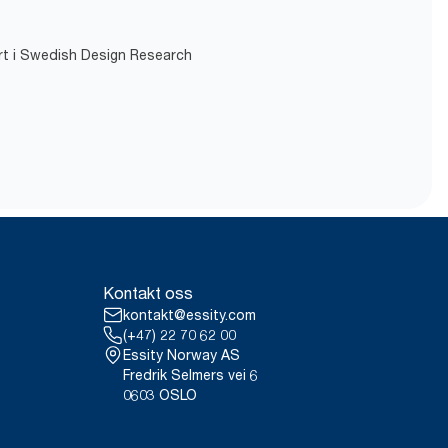
VIUDN
**
ert «Easy to use».
sert i Swedish Design Research
m opprinnelse.
örbundet).
uropa per brukstilfelle. Inkluderer
örbundet).
 av tredjeparter som dekker alle
pe og 495 g vann per dose).
ke ment å brukes i rapportering
Kontakt oss
kontakt@essity.com
(+47) 22 70 62 00
Essity Norway AS
Fredrik Selmers vei 6
0603 OSLO