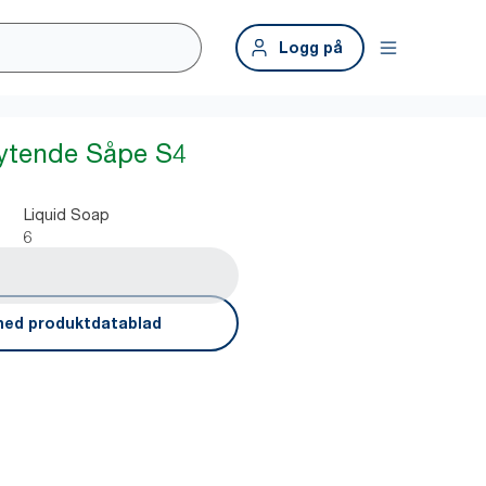
Logg på
lytende Såpe S4
Liquid Soap
6
ned produktdatablad