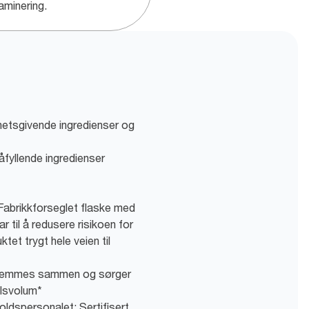
aminering.
etsgivende ingredienser og
åfyllende ingredienser
: Fabrikkforseglet flaske med
ar til å redusere risikoen for
tet trygt hele veien til
 klemmes sammen og sørger
llsvolum*
oldspersonalet: Sertifisert