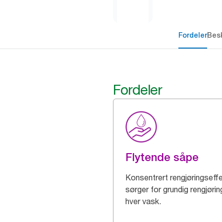
Fordeler
Besk
Fordeler
Flytende såpe
Konsentrert rengjøringseff
sørger for grundig rengjøri
hver vask.