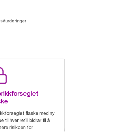
es
Vurderinger
rikkforseglet
ske
ikkforseglet flaske med ny
 til hver refill bidrar til å
ere risikoen for