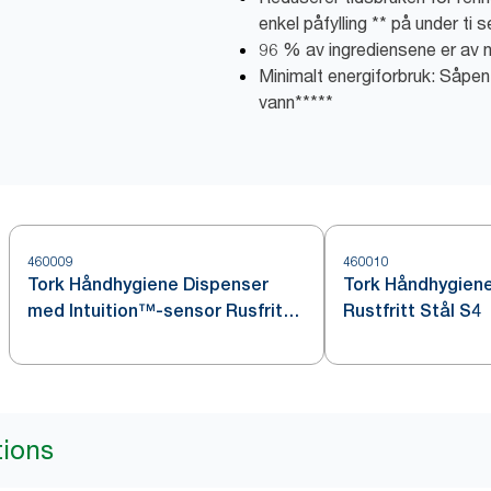
enkel påfylling ** på under ti 
96 % av ingrediensene er av n
Minimalt energiforbruk: Såpen e
vann*****
460009
460010
Tork Håndhygiene Dispenser
Tork Håndhygien
med Intuition™-sensor Rusfritt
Rustfritt Stål S4
stål S4
tions