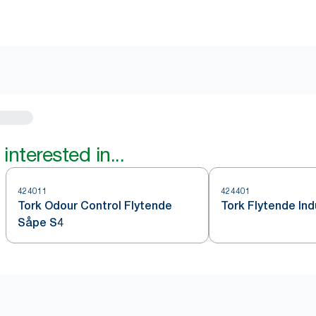
interested in...
424011
424401
Tork Odour Control Flytende
Tork Flytende In
Såpe S4